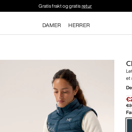
Gratis frakt og gratis
retur
DAMER
HERRER
C
Le
et
De
€
€3
Fa