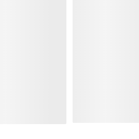
ONTO
VASK OG REPARA
og levering
Produktpleie
v bestillinger
Produktservice
 refusjon
g