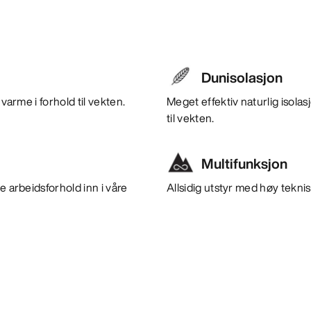
Dunisolasjon
varme i forhold til vekten.
Meget effektiv naturlig isola
til vekten.
Multifunksjon
e arbeidsforhold inn i våre
Allsidig utstyr med høy teknisk