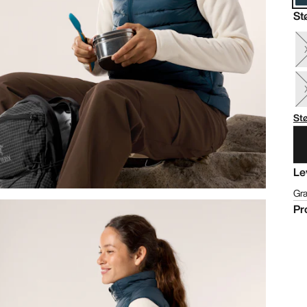
St
St
Le
Gra
Pr