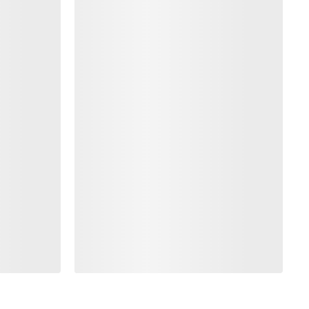
SJON
MELD MEG PÅ