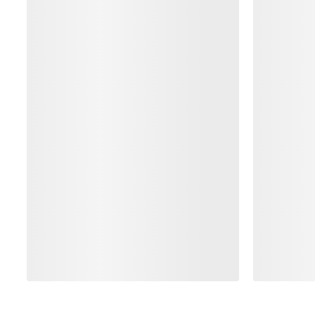
HJELP
MIN K
Kundeservicesenter
Sending 
Arc'teryx FAQ
Sporing a
Oversikter over størrelser
Retur og
FÅ DIN UKELIGE DOSE AV EVENTYR
Bli oppdatert på produktslipp, eksklusive tilbud, eventer o