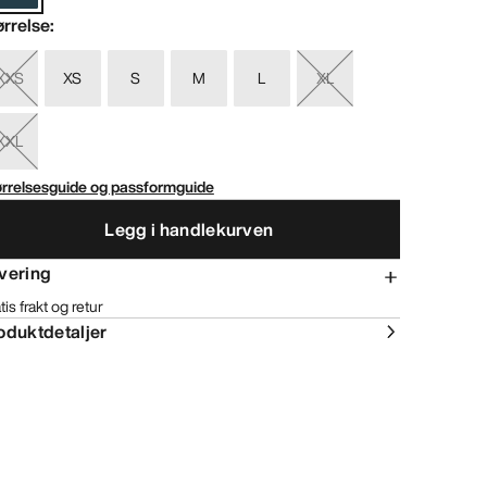
ørrelse
:
XXS
XS
S
M
L
XL
XXL
ørrelsesguide og passformguide
Legg i handlekurven
vering
tis frakt og retur
oduktdetaljer