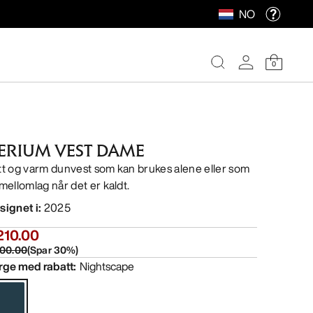
NO
0
ERIUM VEST DAME
tt og varm dunvest som kan brukes alene eller som
 mellomlag når det er kaldt.
signet i
:
2025
210.00
00.00
(
Spar
30
%)
rge med rabatt
:
Nightscape