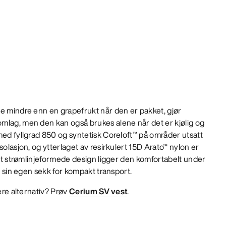
e mindre enn en grapefrukt når den er pakket, gjør
mlag, men den kan også brukes alene når det er kjølig og
med fyllgrad 850 og syntetisk Coreloft™ på områder utsatt
solasjon, og ytterlaget av resirkulert 15D Arato™ nylon er
sitt strømlinjeformede design ligger den komfortabelt under
 i sin egen sekk for kompakt transport.
gere alternativ? Prøv
Cerium SV vest
.