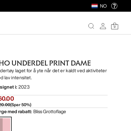
NO
0
HO UNDERDEL PRINT DAME
dertøy laget for å yte når det er kaldt ved aktiviteter
d lav intensitet.
signet i
:
2023
60.00
20.00
(
Spar
50
%)
rge med rabatt
:
Bliss Grottoflage