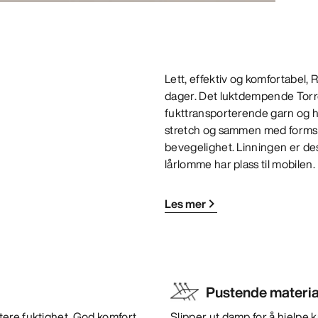
Lett, effektiv og komfortabel, 
dager. Det luktdempende Torre
fukttransporterende garn og ha
stretch og sammen med formsydd
bevegelighet. Linningen er desi
lårlomme har plass til mobilen.
Les mer
Pustende materia
tere fuktighet. God komfort
Slipper ut damp for å hjelpe