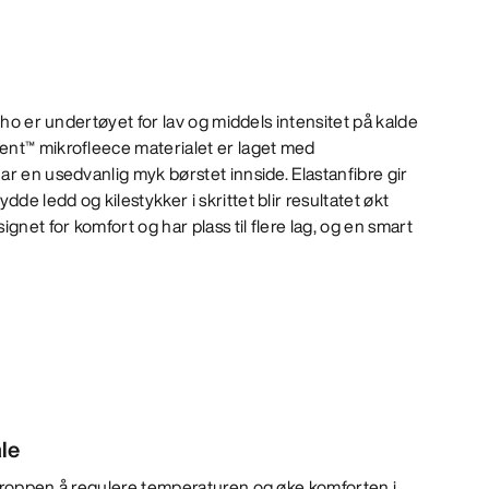
Rho er undertøyet for lav og middels intensitet på kalde
nt™ mikrofleece materialet er laget med
r en usedvanlig myk børstet innside. Elastanfibre gir
e ledd og kilestykker i skrittet blir resultatet økt
gnet for komfort og har plass til flere lag, og en smart
le
 kroppen å regulere temperaturen og øke komforten i