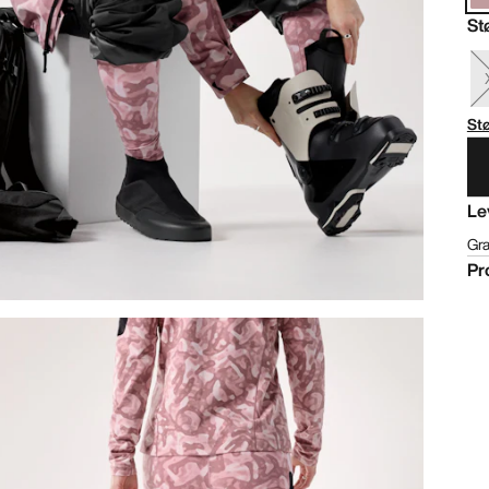
St
St
Le
Gra
Pr