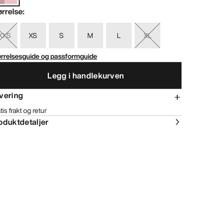
ørrelse
:
XXS
XS
S
M
L
XL
ørrelsesguide og passformguide
Legg i handlekurven
vering
tis frakt og retur
oduktdetaljer