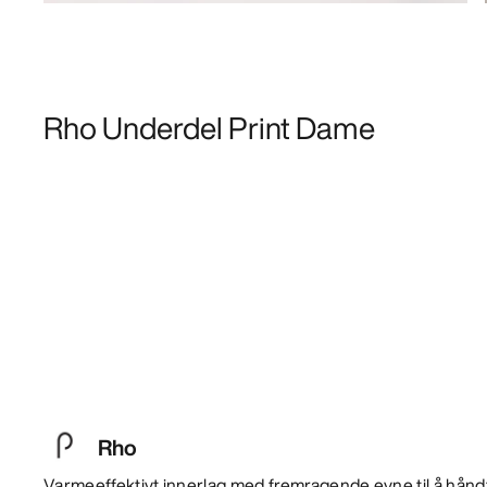
Rho Underdel Print Dame
Rho
Varmeeffektivt innerlag med fremragende evne til å hånd