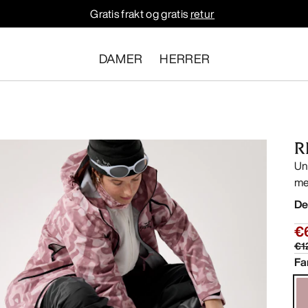
Gratis frakt og gratis
retur
DAMER
HERRER
R
Un
me
De
€
€1
Fa