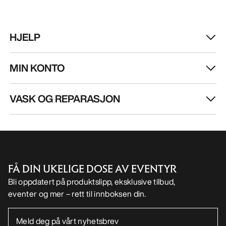
VASK OG REPARASJON
FÅ DIN UKELIGE DOSE AV EVENTYR
Bli oppdatert på produktslipp, eksklusive tilbud,
eventer og mer – rett til innboksen din.