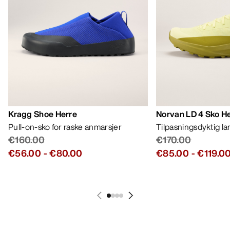
Kragg Shoe Herre
Norvan LD 4 Sko H
Pull-on-sko for raske anmarsjer
Tilpasningsdyktig l
€160.00
€170.00
€56.00
-
€80.00
€85.00
-
€119.0
HJELP
MIN KONTO