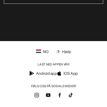
NO
Hjelp
LAST NED APPEN VÅR
Android app
iOS App
FØLG OSS PÅ SOSIALE MEDIER
Informasjonskapsler
Vilkår for informasjonskapsler
Personvernerklæring
Betingelser og vilkår
Brukervilkår
Tilgjengelighet
Ikke selg mine personopplysninger
arcteryx.com
outlet.arcteryx.com
blog.arcteryx.com
leaf.arcteryx.com
https://resale.arcteryx.ca
Arc'teryx - an Amer Sports Brand