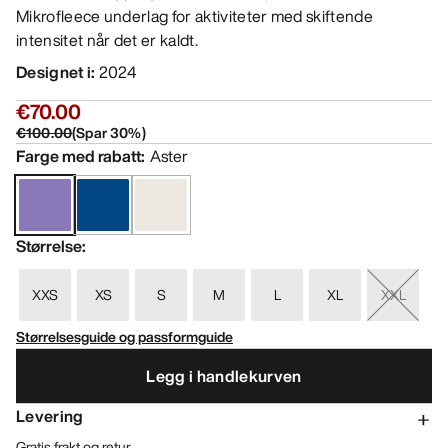
Mikrofleece underlag for aktiviteter med skiftende
intensitet når det er kaldt.
Designet i
:
2024
€70.00
€100.00
(
Spar
30
%)
Farge med rabatt
:
Aster
Størrelse
:
XXS
XS
S
M
L
XL
XXL
Størrelsesguide og passformguide
Legg i handlekurven
Levering
Gratis frakt og retur