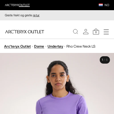
NO
Gratis frakt og gratis
retur
0
Arc'teryx Outlet
Dame
Undertøy
Rho Crew Neck LS
DAMER
1
/
6
HERRER