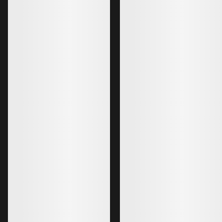
Satoro SL Merinoull Crew Neck LS
Satoro SL Merinou
Dame
Dame
Vår letteste langermede underlag i
Vår letteste korter
Merinoblanding
Merinoblanding
€120.00
€100.00
€72.00
-
€84.00
€60.00
-
€70.00