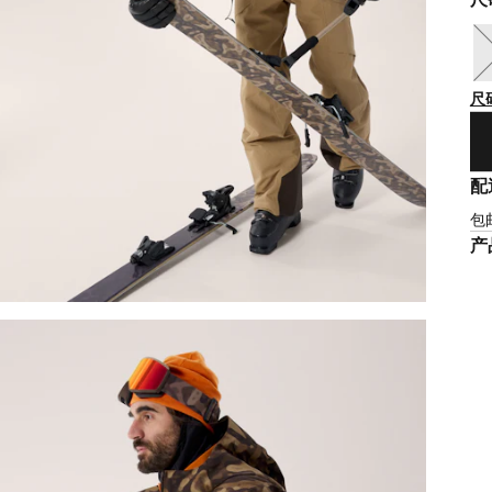
尺
配
包
产