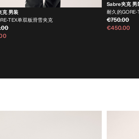
Sabre夹克 男
耐久的GORE-
i夹克 男装
€750.00
RE-TEX单双板滑雪夹克
.00
€450.00
.00