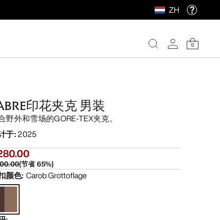
ZH
0
ABRE印花夹克 男装
合野外和雪场的GORE-TEX夹克。
计于
:
2025
280.00
00.00
(
节省
65
%)
扣颜色
:
Carob Grottoflage
码
: