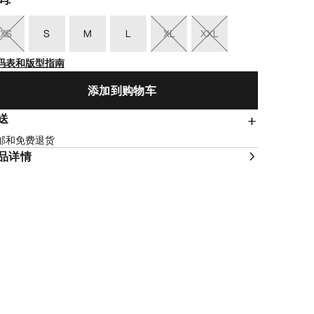
XS
S
M
L
XL
XXL
码表和版型指南
添加到购物车
送
邮和免费退货
品详情