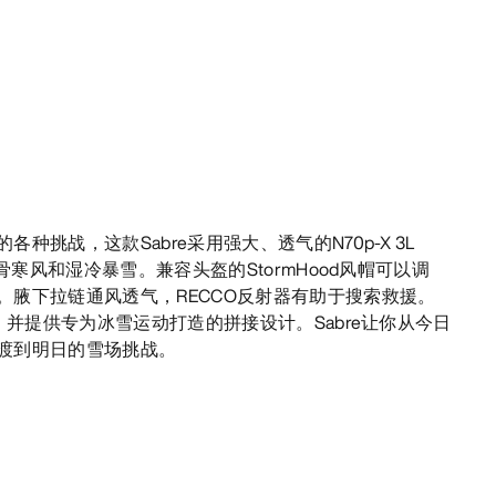
种挑战，这款Sabre采用强大、透气的N70p-X 3L
刺骨寒风和湿冷暴雪。兼容头盔的StormHood风帽可以调
。腋下拉链通风透气，RECCO反射器有助于搜索救援。
制，并提供专为冰雪运动打造的拼接设计。Sabre让你从今日
渡到明日的雪场挑战。