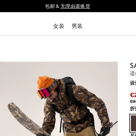
包邮 &
无理由退换货
女装
男装
S
适
设
€
€8
折
尺