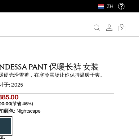
ZH
0
NDESSA PANT 保暖长裤 女装
暖硬壳滑雪裤，在寒冷雪场让你保持温暖干爽。
计于
:
2025
385.00
00.00
(
节省
45
%)
扣颜色
:
Nightscape
码
: