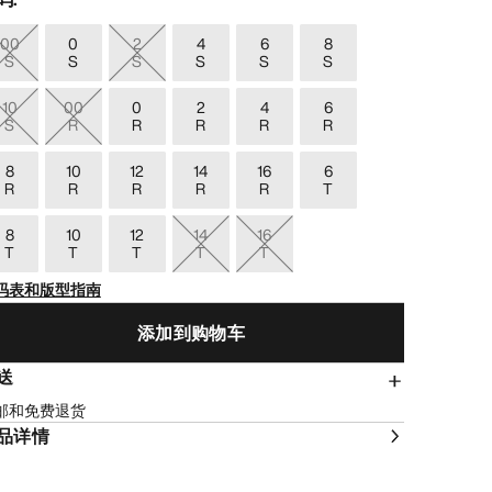
00
0
2
4
6
8
S
S
S
S
S
S
10
00
0
2
4
6
S
R
R
R
R
R
8
10
12
14
16
6
R
R
R
R
R
T
8
10
12
14
16
T
T
T
T
T
码表和版型指南
添加到购物车
送
邮和免费退货
品详情