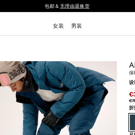
包邮 &
无理由退换货
女装
男装
A
保
设
€
€7
折
尺