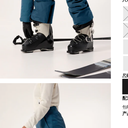
尺
配
包
产