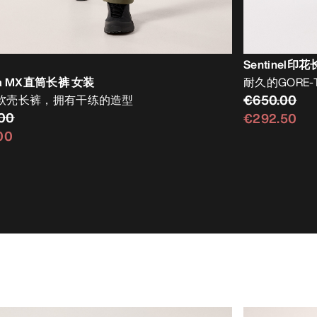
Sentinel印
a MX直筒长裤 女装
耐久的GORE-
€650.00
软壳长裤，拥有干练的造型
00
€292.50
00