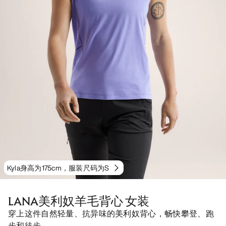
Kyla身高为175cm，服装尺码为S
LANA美利奴羊毛背心 女装
穿上这件自然轻量、抗异味的美利奴背心，畅快攀登、跑
步和徒步。