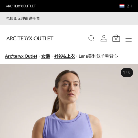
ZH
包邮 &
无理由退换货
0
Arc'teryx Outlet
女装
衬衫&上衣
Lana美利奴羊毛背心
女装
1
/
6
男装