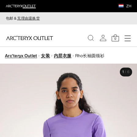
ZH
包邮 &
无理由退换货
0
Arc'teryx Outlet
女装
内层衣服
Rho长袖圆领衫
女装
1
/
6
男装