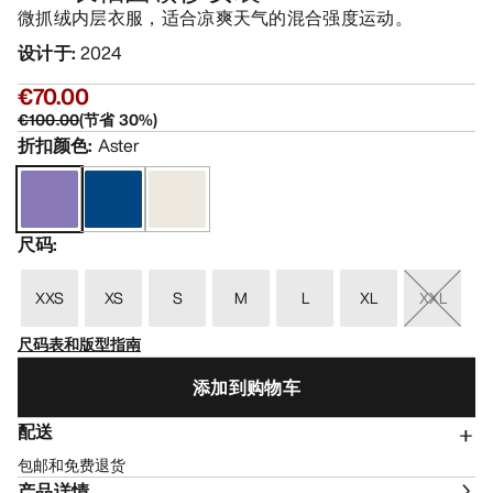
微抓绒内层衣服，适合凉爽天气的混合强度运动。
设计于
:
2024
€70.00
€100.00
(
节省
30
%)
折扣颜色
:
Aster
尺码
:
XXS
XS
S
M
L
XL
XXL
尺码表和版型指南
添加到购物车
配送
包邮和免费退货
产品详情