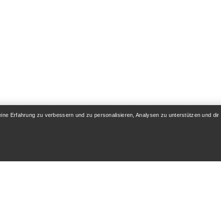
eine Erfahrung zu verbessern und zu personalisieren, Analysen zu unterstützen und dir
KONTO
WASCHEN & REPA
& Lieferung
Produktpflege