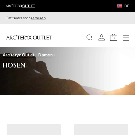
DE
Gratisversand/-
retouren
0
Arc'teryx Outlet
Damen
DAMEN
HOSEN
HERREN