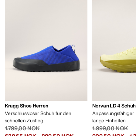
Kragg Shoe Herren
Norvan LD 4 Schuh
Verschlussloser Schuh für den
Anpassungsfähiger 
schnellen Zustieg
lange Einheiten
1.799,00 NOK
1.999,00 NOK
629,65 NOK
-
899,50 NOK
999,50 NOK
-
1.