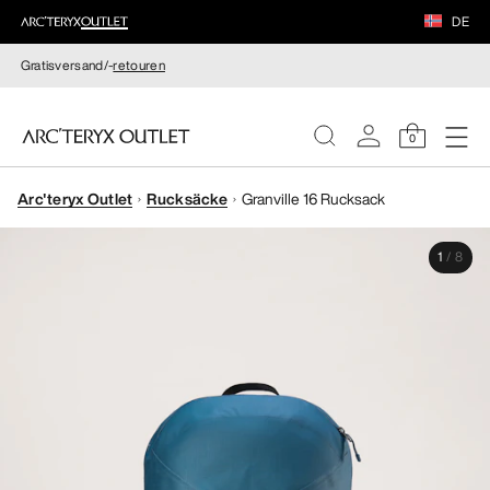
DE
Gratisversand/-
retouren
0
Arc'teryx Outlet
Rucksäcke
Granville 16 Rucksack
DAMEN
1
/
8
HERREN