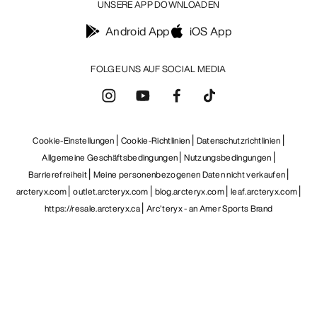
UNSERE APP DOWNLOADEN
Android App
iOS App
FOLGE UNS AUF SOCIAL MEDIA
Cookie-Einstellungen
Cookie-Richtlinien
Datenschutzrichtlinien
Allgemeine Geschäftsbedingungen
Nutzungsbedingungen
Barrierefreiheit
Meine personenbezogenen Daten nicht verkaufen
arcteryx.com
outlet.arcteryx.com
blog.arcteryx.com
leaf.arcteryx.com
https://resale.arcteryx.ca
Arc'teryx - an Amer Sports Brand