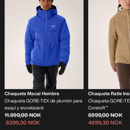
Chaqueta Macai Hombre
Chaqueta Ralle In
Chaqueta GORE-TEX de plumón para
Chaqueta GORE-TEX
esquí y snowboard
Coreloft™
11.999,00 NOK
6999,00 NOK
8399,30 NOK
4899,30 NOK