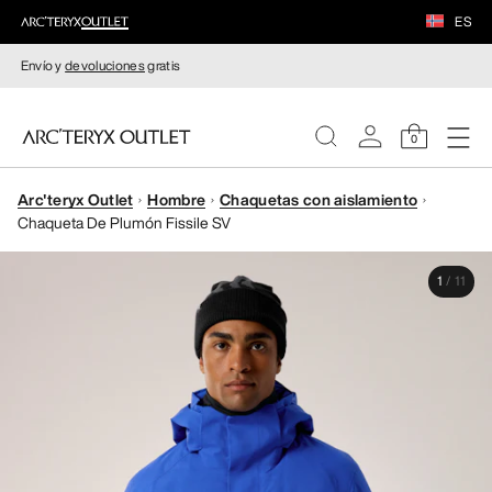
ES
Envío y
devoluciones
gratis
0
Arc'teryx Outlet
Hombre
Chaquetas con aislamiento
MUJERE
Chaqueta De Plumón Fissile SV
HOMBRE
1
/
11