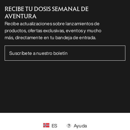
Android App
iOS App
SÍGUENOS EN LAS REDES SOCIALES
Centro de preferencias de cookies
Política de cookies
Política de privacidad
Términos y condiciones
Términos de uso
Accesibilidad
No vender mis datos personales
arcteryx.com
outlet.arcteryx.com
blog.arcteryx.com
leaf.arcteryx.com
https://resale.arcteryx.ca
Arc'teryx - an Amer Sports Brand