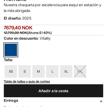
Nuestra chaqueta por excelencia para esquí en estación y
la más abrigada.
El diseño
:
2025
7679,40 NOK
12.799,00 NOK
(
Ahorra El
40
%)
Color en descuento
:
Vitality
Talla
:
XS
S
M
L
XL
XXL
Tabla de tallas y guía de cortes
Añadir a la cesta
Entrega