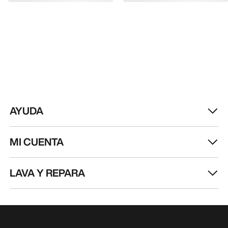
Recibe actualizaciones sobre lanzamientos de
productos, ofertas exclusivas, eventos y mucho
más, directamente en tu bandeja de entrada.
ES
Ayuda
DESCARGA NUESTRA APP