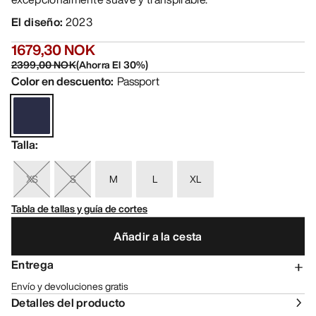
El diseño
:
2023
1679,30 NOK
2399,00 NOK
(
Ahorra El
30
%)
Color en descuento
:
Passport
Talla
:
XS
S
M
L
XL
Tabla de tallas y guía de cortes
Añadir a la cesta
Entrega
Envío y devoluciones gratis
Detalles del producto