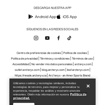
DESCARGA NUESTRA APP
Android App
iOS App
SÍGUENOS EN LAS REDES SOCIALES
Centro de preferencias de cookies
Política de cookies
Política de privacidad
Términos y condiciones
Términos de uso
Accesibilidad
No vender mis datos personales
arcteryx.com
outlet.arcteryx.com
blog.arcteryx.com
leaf.arcteryx.com
Help
https://resale.arcteryx.ca
Arc'teryx - an Amer Sports Brand
Utilizamos cookies y tecnologías similares, incluidas
tecnologías de terceros, para mejorar y personalizar tu
experiencia, respaldar los análisis y mostrarte anuncios
Política de
relevantes. Obtén más información en nuestra
privacidad.