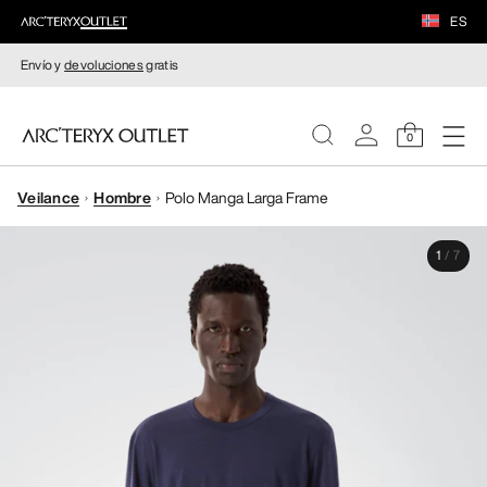
ES
Envío y
devoluciones
gratis
0
Veilance
Hombre
Polo Manga Larga Frame
MUJERE
1
/
7
HOMBRE