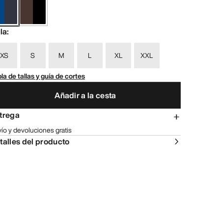
lla
:
XS
S
M
L
XL
XXL
la de tallas y guía de cortes
Añadir a la cesta
trega
ío y devoluciones gratis
talles del producto