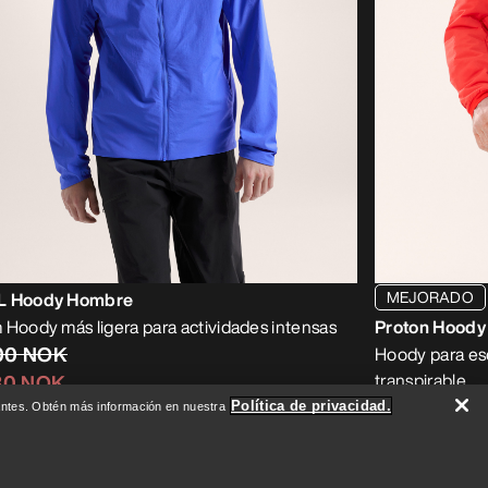
MEJORADO
L Hoody Hombre
 Hoody más ligera para actividades intensas
Proton Hood
00 NOK
Hoody para esc
transpirable
30 NOK
3899,00 N
Política de privacidad.
evantes. Obtén más información en nuestra
2729,30 N