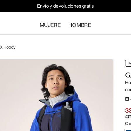
Envío y
devoluciones
gratis
MUJERE
HOMBRE
X Hoody
G
Ho
co
El
3
47
Co