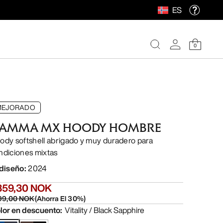
ES
0
MEJORADO
AMMA MX HOODY HOMBRE
ody softshell abrigado y muy duradero para
ndiciones mixtas
 diseño
:
2024
359,30 NOK
99,00 NOK
(
Ahorra El
30
%)
lor en descuento
:
Vitality / Black Sapphire