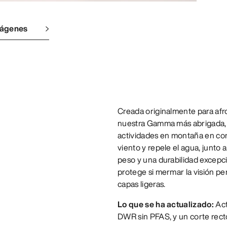
mágenes
Creada originalmente para afro
nuestra Gamma más abrigada, 
actividades en montaña en cond
viento y repele el agua, junto a
peso y una durabilidad excep
protege si mermar la visión per
capas ligeras.
Lo que se ha actualizado:
Act
DWR sin PFAS, y un corte rect