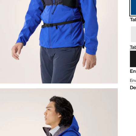
Ta
Tab
En
Env
De