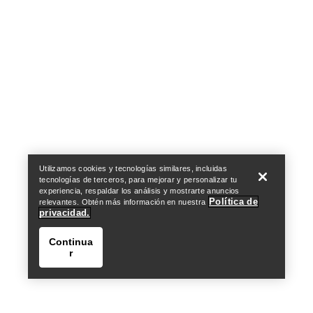
Help
Utilizamos cookies y tecnologías similares, incluidas
tecnologías de terceros, para mejorar y personalizar tu
experiencia, respaldar los análisis y mostrarte anuncios
Política de
relevantes. Obtén más información en nuestra
privacidad.
Continua
r