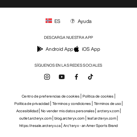
ES
Ayuda
DESCARGA NUESTRA APP
Android App
iOS App
SÍGUENOS EN LAS REDES SOCIALES
Centro de preferencias de cookies
Política de cookies
Política de privacidad
Términos y condiciones
Términos de uso
Accesibilidad
No vender mis datos personales
arcteryx.com
outlet.arcteryx.com
blog.arcteryx.com
leaf.arcteryx.com
https://resale.arcteryx.ca
Arc'teryx - an Amer Sports Brand