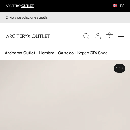
ES
Envío y
devoluciones
gratis
0
Arc'teryx Outlet
Hombre
Calzado
Kopec GTX Shoe
MUJERE
1
/
6
HOMBRE