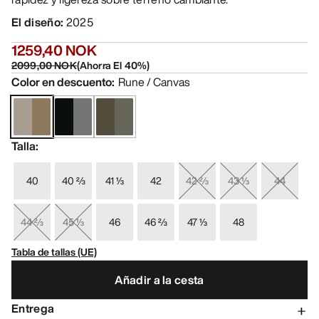
El diseño
:
2025
1259,40 NOK
2099,00 NOK
(
Ahorra El
40
%)
Color en descuento
:
Rune / Canvas
Talla
:
40
40 ⅔
41 ⅓
42
42 ⅔
43 ⅓
44
44 ⅔
45 ⅓
46
46 ⅔
47 ⅓
48
Tabla de tallas (UE)
Añadir a la cesta
Entrega