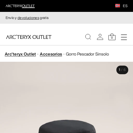
ES
Envío y
devoluciones
gratis
0
Arc'teryx Outlet
Accesorios
Gorro Pescador Sinsolo
MUJERE
1
/
6
HOMBRE