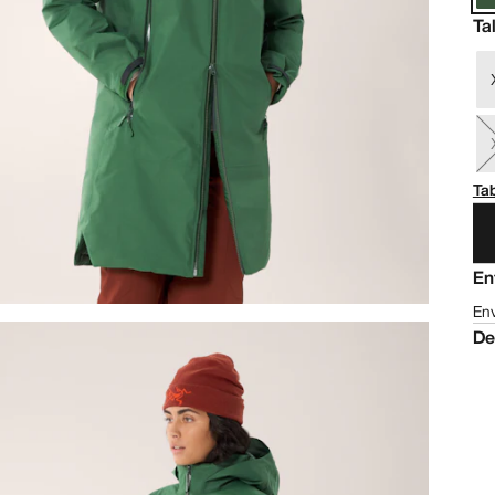
Ta
Tab
En
Env
De