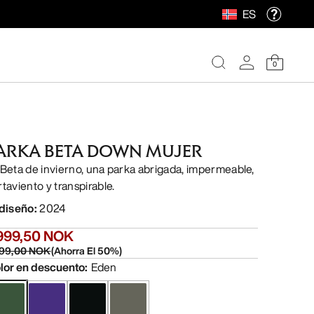
ES
0
ARKA BETA DOWN MUJER
 Beta de invierno, una parka abrigada, impermeable,
rtaviento y transpirable.
 diseño
:
2024
999,50 NOK
99,00 NOK
(
Ahorra El
50
%)
lor en descuento
:
Eden