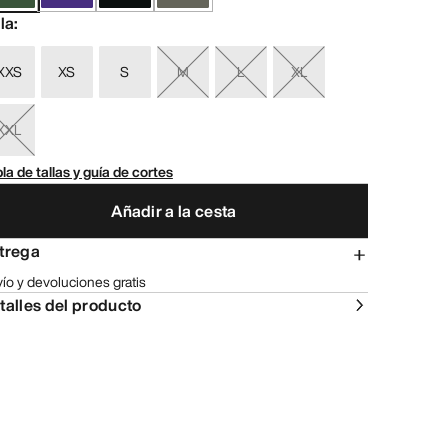
lla
:
XXS
XS
S
M
L
XL
XXL
la de tallas y guía de cortes
Añadir a la cesta
trega
ío y devoluciones gratis
talles del producto