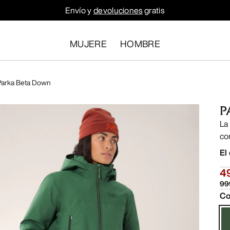
Envío y
devoluciones
gratis
MUJERE
HOMBRE
Parka Beta Down
P
La
co
El
4
99
Co