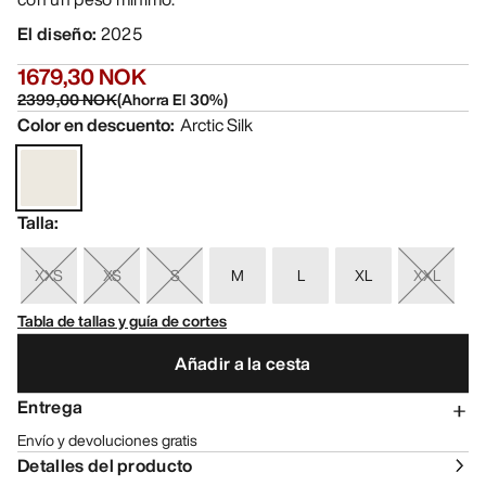
El diseño
:
2025
1679,30 NOK
2399,00 NOK
(
Ahorra El
30
%)
Color en descuento
:
Arctic Silk
Talla
:
XXS
XS
S
M
L
XL
XXL
Tabla de tallas y guía de cortes
Añadir a la cesta
Entrega
Envío y devoluciones gratis
Detalles del producto