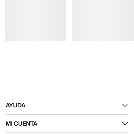
RECIBE TU DOSIS SEMANAL DE
AVENTURA
Recibe actualizaciones sobre lanzamientos de
productos, ofertas exclusivas, eventos y mucho
más, directamente en tu bandeja de entrada.