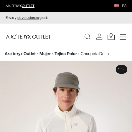
ES
Envío y
devoluciones
gratis
0
Arc'teryx Outlet
Mujer
Tejido Polar
Chaqueta Delta
MUJERE
1
/
7
HOMBRE