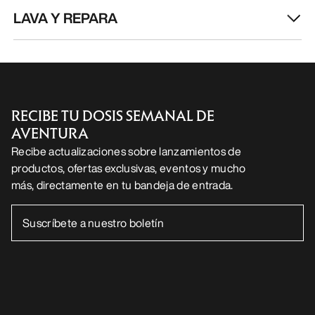
ES
Ayuda
DESCARGA NUESTRA APP
Android App
iOS App
SÍGUENOS EN LAS REDES SOCIALES
Centro de preferencias de cookies
Política de cookies
Política de privacidad
Términos y condiciones
Términos de uso
Accesibilidad
No vender mis datos personales
arcteryx.com
outlet.arcteryx.com
blog.arcteryx.com
leaf.arcteryx.com
https://resale.arcteryx.ca
Arc'teryx - an Amer Sports Brand