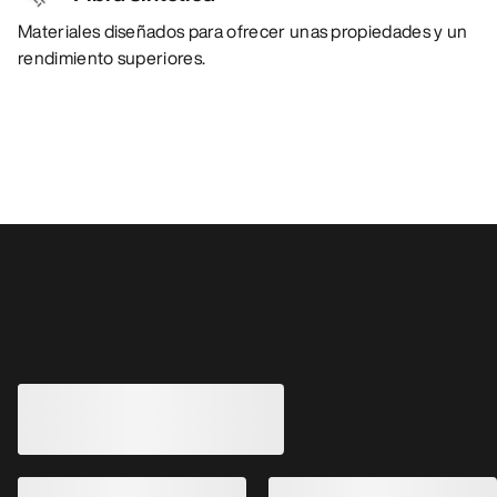
Materiales diseñados para ofrecer unas propiedades y un
rendimiento superiores.
También pueden gustarle
Chaqueta Delta Mujer
Chaqueta Cerium 
Chaqueta técnica de tejido polar,
Versátil, abrigada y
abrigada y transpirable
plumón