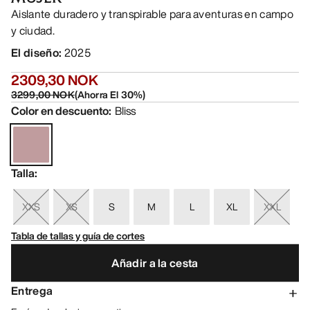
Aislante duradero y transpirable para aventuras en campo
y ciudad.
El diseño
:
2025
2309,30 NOK
3299,00 NOK
(
Ahorra El
30
%)
Color en descuento
:
Bliss
Talla
:
XXS
XS
S
M
L
XL
XXL
Tabla de tallas y guía de cortes
Añadir a la cesta
Entrega