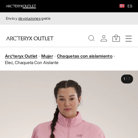
ES
Envío y
devoluciones
gratis
0
Arc'teryx Outlet
Mujer
Chaquetas con aislamiento
MUJERE
Elec, Chaqueta Con Aislante
HOMBRE
1
/
7