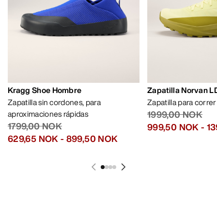
MI CUENTA
LAVA Y REPARA
RECIBE TU DOSIS SEMANAL DE
AVENTURA
Recibe actualizaciones sobre lanzamientos de
productos, ofertas exclusivas, eventos y mucho
más, directamente en tu bandeja de entrada.