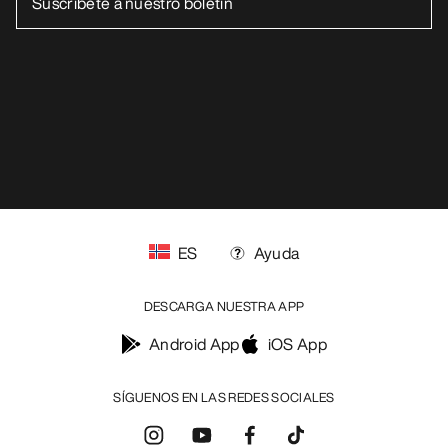
Política de privacidad
Términos y condiciones
Términos de uso
Accesibilidad
No vender mis datos personales
arcteryx.com
outlet.arcteryx.com
blog.arcteryx.com
leaf.arcteryx.com
https://resale.arcteryx.ca
Arc'teryx - an Amer Sports Brand