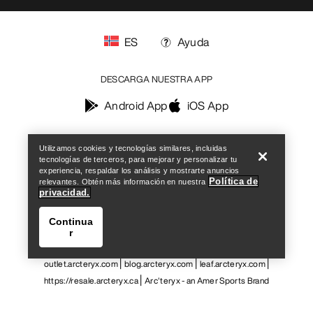
Centro de preferencias de cookies
Política de cookies
Política de privacidad
Términos y condiciones
Términos de uso
Accesibilidad
No vender mis datos personales
arcteryx.com
outlet.arcteryx.com
blog.arcteryx.com
leaf.arcteryx.com
https://resale.arcteryx.ca
Arc'teryx - an Amer Sports Brand
Help
Utilizamos cookies y tecnologías similares, incluidas
tecnologías de terceros, para mejorar y personalizar tu
experiencia, respaldar los análisis y mostrarte anuncios
Política de
relevantes. Obtén más información en nuestra
privacidad.
Continua
r