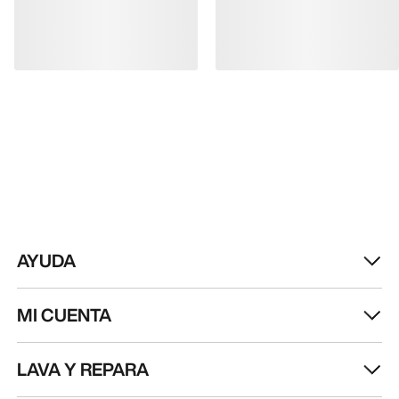
AYUDA
MI CUENTA
LAVA Y REPARA
RECIBE TU DOSIS SEMANAL DE
AVENTURA
Recibe actualizaciones sobre lanzamientos de
productos, ofertas exclusivas, eventos y mucho
más, directamente en tu bandeja de entrada.