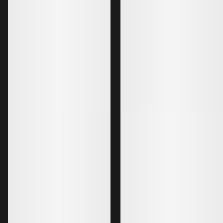
Mallas Rho Print M
Primera capa versátil
1299,00 NOK
649,50 NOK