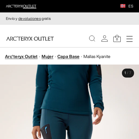
ES
Envío y
devoluciones
gratis
0
Arc'teryx Outlet
Mujer
Capa Base
Mallas Kyanite
MUJERE
1
/
7
HOMBRE