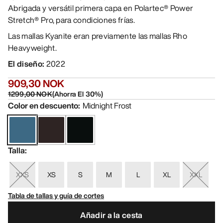
Abrigada y versátil primera capa en Polartec® Power
Stretch® Pro, para condiciones frías.
Las mallas Kyanite eran previamente las mallas Rho
Heavyweight.
El diseño
:
2022
909,30 NOK
1299,00 NOK
(
Ahorra El
30
%)
Color en descuento
:
Midnight Frost
Talla
:
XXS
XS
S
M
L
XL
XXL
Tabla de tallas y guía de cortes
Añadir a la cesta