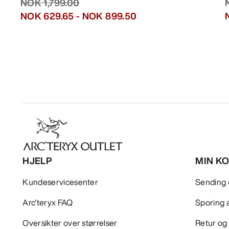
NOK 1,799.00
NOK 629.65
-
NOK 899.50
HJELP
MIN K
Kundeservicesenter
Sending 
Arc'teryx FAQ
Sporing a
Oversikter over størrelser
Retur og