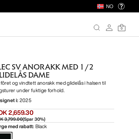
NO
0
LEC SV ANORAKK MED 1/2
LIDELÅS DAME
fôret og vindtett anorakk med glidelås i halsen til
gsturer under fuktige forhold.
signet i
:
2025
OK 2,659.30
K 3,799.00
(
Spar
30
%)
rge med rabatt
:
Black