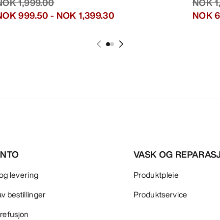
NOK 1,999.00
NOK 1
NOK 999.50
-
NOK 1,399.30
NOK 6
ONTO
VASK OG REPARA
og levering
Produktpleie
v bestillinger
Produktservice
 refusjon