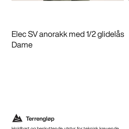
Elec SV anorakk med 1/2 glidelås
Dame
Terrengløp
Holdbart og beskyttende utstyr for teknisk krevende