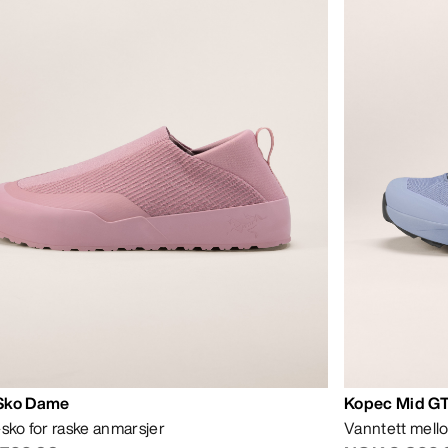
Sko Dame
Kopec Mid GT
-sko for raske anmarsjer
Vanntett mell