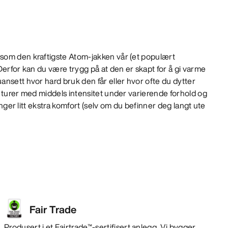
som den kraftigste Atom-jakken vår (et populært
Derfor kan du være trygg på at den er skapt for å gi varme
nsett hvor hard bruk den får eller hvor ofte du dytter
 turer med middels intensitet under varierende forhold og
renger litt ekstra komfort (selv om du befinner deg langt ute
Fair Trade
Produsert i et Fairtrade™-sertifisert anlegg. Vi bygger