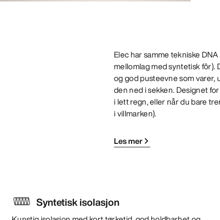
Elec har samme tekniske DNA 
mellomlag med syntetisk fôr). 
og god pusteevne som varer, ua
den ned i sekken. Designet for
i lett regn, eller når du bare t
i villmarken).
Les mer
Syntetisk isolasjon
Kunstig isolasjon med kort tørketid, god holdbarhet og