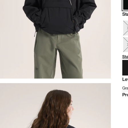
St
St
Le
Gra
Pr