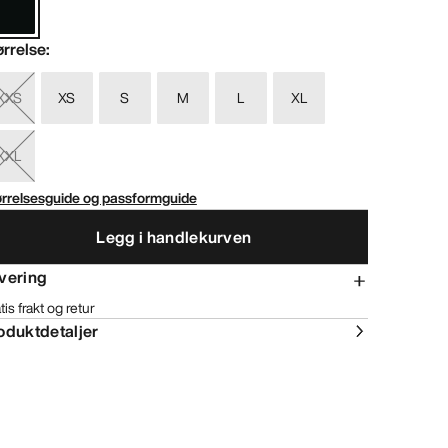
ørrelse
:
XXS
XS
S
M
L
XL
XXL
ørrelsesguide og passformguide
Legg i handlekurven
vering
tis frakt og retur
oduktdetaljer