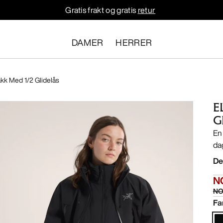
Gratis frakt og gratis
retur
DAMER
HERRER
kk Med 1/2 Glidelås
E
G
En 
da
De
N
NO
Fa