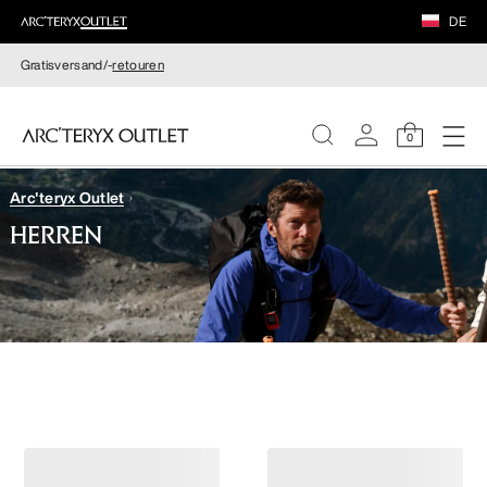
DE
Gratisversand/-
retouren
0
Arc'teryx Outlet
DAMEN
HERREN
HERREN