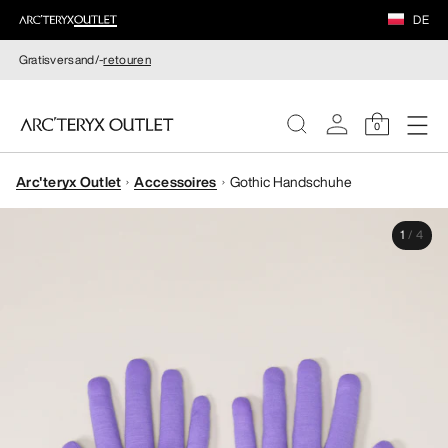
DE
Gratisversand/-
retouren
0
Arc'teryx Outlet
Accessoires
Gothic Handschuhe
DAMEN
1
/
4
HERREN