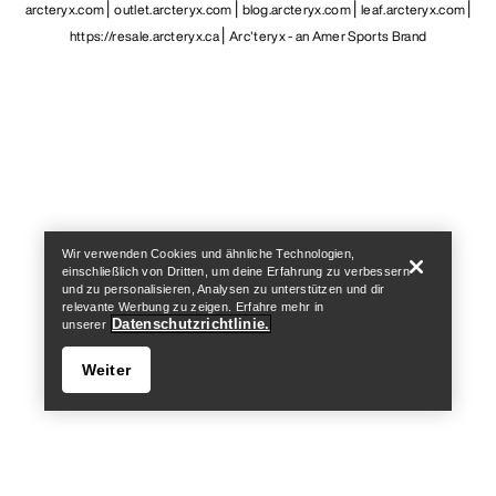
arcteryx.com
outlet.arcteryx.com
blog.arcteryx.com
leaf.arcteryx.com
https://resale.arcteryx.ca
Arc'teryx - an Amer Sports Brand
Help
Wir verwenden Cookies und ähnliche Technologien,
einschließlich von Dritten, um deine Erfahrung zu verbessern
und zu personalisieren, Analysen zu unterstützen und dir
relevante Werbung zu zeigen. Erfahre mehr in
Datenschutzrichtlinie.
unserer
Weiter