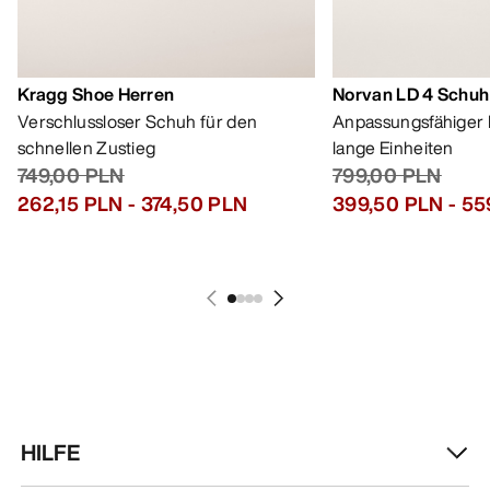
Kragg Shoe Herren
Norvan LD 4 Schuh
Verschlussloser Schuh für den
Anpassungsfähiger 
schnellen Zustieg
lange Einheiten
749,00 PLN
799,00 PLN
262,15 PLN
-
374,50 PLN
399,50 PLN
-
55
HILFE