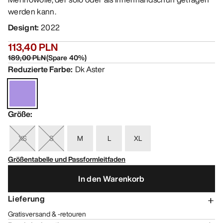
werden kann.
Designt
:
2022
113,40 PLN
189,00 PLN
(
Spare
40
%)
Reduzierte Farbe
:
Dk Aster
Größe
:
XS
S
M
L
XL
Größentabelle und Passformleitfaden
In den Warenkorb
Lieferung
Gratisversand & -retouren