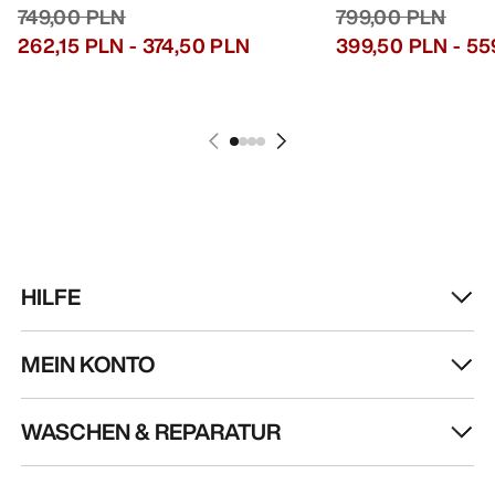
749,00 PLN
799,00 PLN
262,15 PLN
-
374,50 PLN
399,50 PLN
-
55
HILFE
MEIN KONTO
WASCHEN & REPARATUR