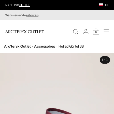
DE
Gratisversand/-
retouren
0
Arc'teryx Outlet
Accessoires
Heliad Gürtel 38
DAMEN
1
/
3
HERREN