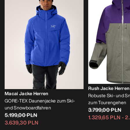
Rush Jacke Herren
Macai Jacke Herren
Robuste Ski- und S
GORE-TEX Daunenjacke zum Ski-
zum Tourengehen
und Snowboardfahren
3.799,00 PLN
5.199,00 PLN
1.329,65 PLN
-
2
3.639,30 PLN