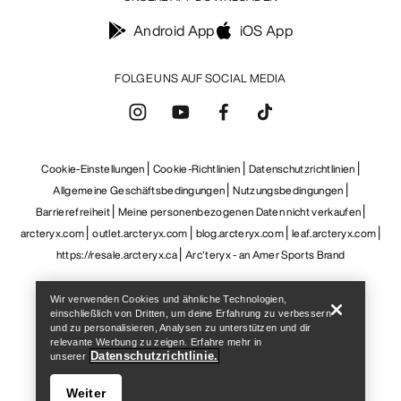
Barrierefreiheit
Meine personenbezogenen Daten nicht verkaufen
arcteryx.com
outlet.arcteryx.com
blog.arcteryx.com
leaf.arcteryx.com
https://resale.arcteryx.ca
Arc'teryx - an Amer Sports Brand
Help
Wir verwenden Cookies und ähnliche Technologien,
einschließlich von Dritten, um deine Erfahrung zu verbessern
und zu personalisieren, Analysen zu unterstützen und dir
relevante Werbung zu zeigen. Erfahre mehr in
Datenschutzrichtlinie.
unserer
Weiter