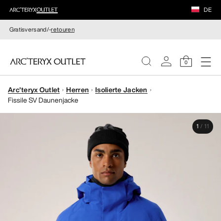
DE
Gratisversand/-
retouren
0
Arc'teryx Outlet
Herren
Isolierte Jacken
DAMEN
Fissile SV Daunenjacke
HERREN
1
/
11