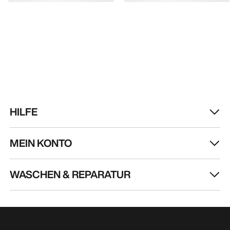
MEIN KONTO
WASCHEN & REPARATUR
HOL DIR DEINE WÖCHENTLICHE
ABENTEUERDOSIS
Erhalte Updates zu Produkt-Drops, exklusiven
Angeboten, Events und mehr – direkt in deinen
Posteingang.