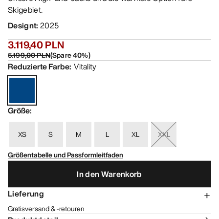
Skigebiet.
Designt
:
2025
3.119,40 PLN
5.199,00 PLN
(
Spare
40
%)
Reduzierte Farbe
:
Vitality
Größe
:
XS
S
M
L
XL
XXL
Größentabelle und Passformleitfaden
In den Warenkorb
Lieferung
Gratisversand & -retouren