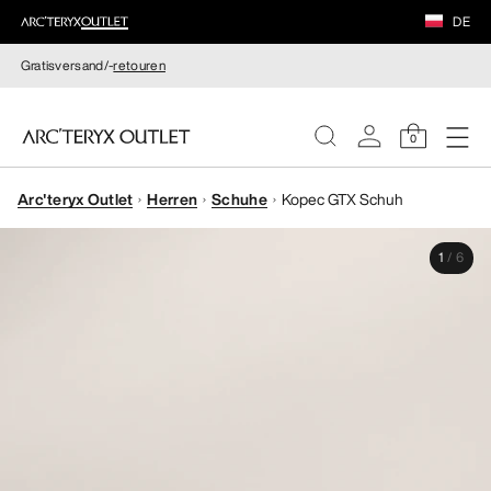
DE
Gratisversand/-
retouren
0
Arc'teryx Outlet
Herren
Schuhe
Kopec GTX Schuh
DAMEN
1
/
6
HERREN