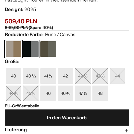
Designt
:
2025
509,40 PLN
849,00 PLN
(
Spare
40
%)
Reduzierte Farbe
:
Rune / Canvas
Größe
:
40
40 ⅔
41 ⅓
42
42 ⅔
43 ⅓
44
44 ⅔
45 ⅓
46
46 ⅔
47 ⅓
48
EU-Größentabelle
In den Warenkorb
Lieferung