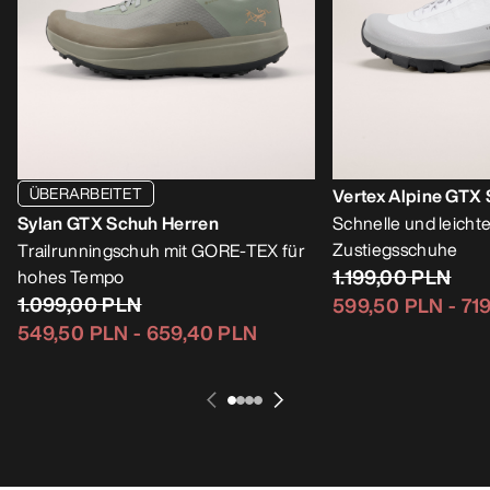
ÜBERARBEITET
Vertex Alpine GTX
Sylan GTX Schuh Herren
Schnelle und leich
Zustiegsschuhe
Trailrunningschuh mit GORE-TEX für
1.199,00 PLN
hohes Tempo
1.099,00 PLN
599,50 PLN
-
71
549,50 PLN
-
659,40 PLN