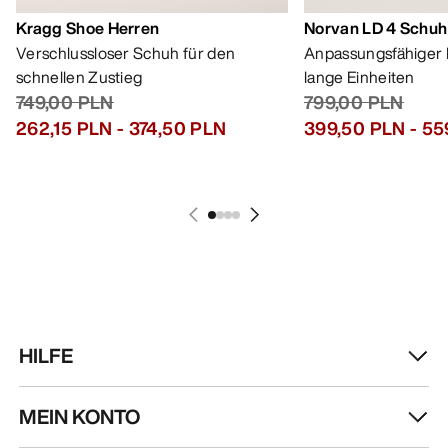
Kragg Shoe Herren
Norvan LD 4 Schuh
Verschlussloser Schuh für den
Anpassungsfähiger 
schnellen Zustieg
lange Einheiten
749,00 PLN
799,00 PLN
262,15 PLN
-
374,50 PLN
399,50 PLN
-
55
HILFE
MEIN KONTO