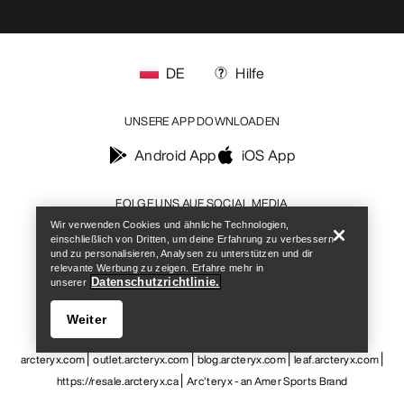
DE
Hilfe
UNSERE APP DOWNLOADEN
Android App
iOS App
Help
FOLGE UNS AUF SOCIAL MEDIA
Wir verwenden Cookies und ähnliche Technologien,
einschließlich von Dritten, um deine Erfahrung zu verbessern
und zu personalisieren, Analysen zu unterstützen und dir
relevante Werbung zu zeigen. Erfahre mehr in
Datenschutzrichtlinie.
unserer
Cookie-Einstellungen
Cookie-Richtlinien
Datenschutzrichtlinien
Allgemeine Geschäftsbedingungen
Nutzungsbedingungen
Weiter
Barrierefreiheit
Meine personenbezogenen Daten nicht verkaufen
arcteryx.com
outlet.arcteryx.com
blog.arcteryx.com
leaf.arcteryx.com
https://resale.arcteryx.ca
Arc'teryx - an Amer Sports Brand