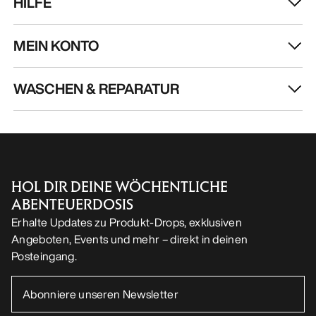
DE
Hilfe
UNSERE APP DOWNLOADEN
Android App
iOS App
FOLGE UNS AUF SOCIAL MEDIA
Cookie-Einstellungen
Cookie-Richtlinien
Datenschutzrichtlinien
Allgemeine Geschäftsbedingungen
Nutzungsbedingungen
Barrierefreiheit
Meine personenbezogenen Daten nicht verkaufen
arcteryx.com
outlet.arcteryx.com
blog.arcteryx.com
leaf.arcteryx.com