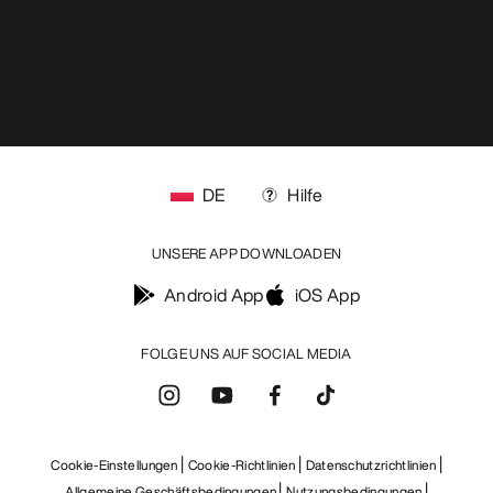
https://resale.arcteryx.ca
Arc'teryx - an Amer Sports Brand