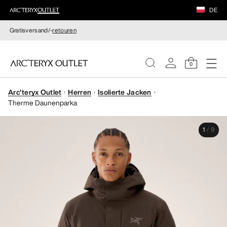
DE
Gratisversand/-
retouren
0
Arc'teryx Outlet
Herren
Isolierte Jacken
DAMEN
Therme Daunenparka
HERREN
1
/
9