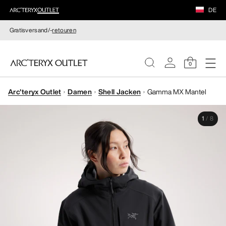
DE
Gratisversand/-
retouren
0
Arc'teryx Outlet
Damen
Shell Jacken
Gamma MX Mantel
DAMEN
1
/
8
HERREN