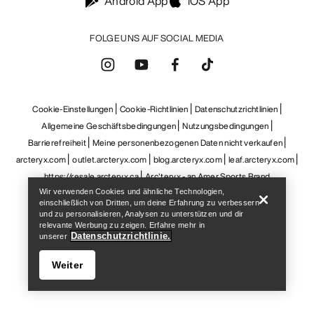
Android App
iOS App
FOLGE UNS AUF SOCIAL MEDIA
Cookie-Einstellungen
Cookie-Richtlinien
Datenschutzrichtlinien
Allgemeine Geschäftsbedingungen
Nutzungsbedingungen
Barrierefreiheit
Meine personenbezogenen Daten nicht verkaufen
Help
arcteryx.com
outlet.arcteryx.com
blog.arcteryx.com
leaf.arcteryx.com
https://resale.arcteryx.ca
Arc'teryx - an Amer Sports Brand
Wir verwenden Cookies und ähnliche Technologien,
einschließlich von Dritten, um deine Erfahrung zu verbessern
und zu personalisieren, Analysen zu unterstützen und dir
relevante Werbung zu zeigen. Erfahre mehr in
Datenschutzrichtlinie.
unserer
Weiter