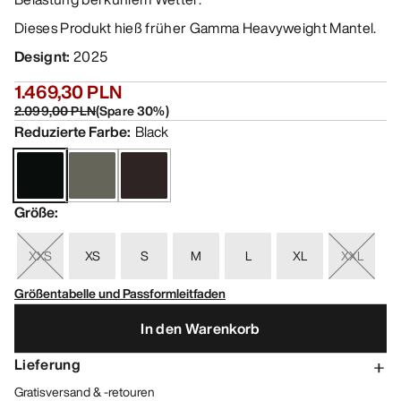
Dieses Produkt hieß früher Gamma Heavyweight Mantel.
Designt
:
2025
1.469,30 PLN
2.099,00 PLN
(
Spare
30
%)
Reduzierte Farbe
:
Black
Größe
:
XXS
XS
S
M
L
XL
XXL
Größentabelle und Passformleitfaden
In den Warenkorb
Lieferung
Gratisversand & -retouren