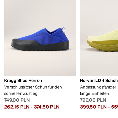
Kragg Shoe Herren
Norvan LD 4 Schuh
Verschlussloser Schuh für den
Anpassungsfähiger 
schnellen Zustieg
lange Einheiten
749,00 PLN
799,00 PLN
262,15 PLN
-
374,50 PLN
399,50 PLN
-
55