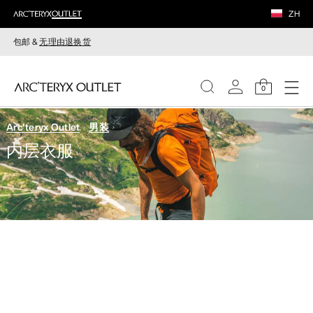
ZH
包邮 &
无理由退换货
0
Arc'teryx Outlet
男装
女装
内层衣服
男装