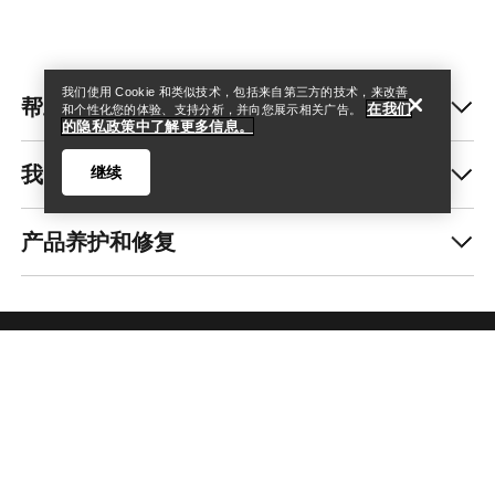
我们使用 Cookie 和类似技术，包括来自第三方的技术，来改善
帮助中心
在我们
和个性化您的体验、支持分析，并向您展示相关广告。
的隐私政策中了解更多信息。
我的账户
继续
产品养护和修复
Help
获取每周更新的探险故事
随时获取产品发布、独家优惠、活动等信息——直
接发送至你的邮箱。