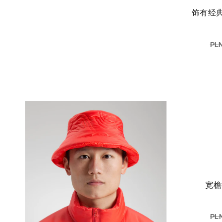
饰有经典Word徽标的轻盈透气卡车
PLN
宽
PLN