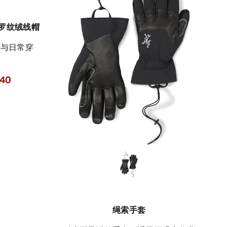
 粗线罗纹绒线帽
.40
绳索手套