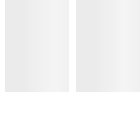
我的账户
产品养护和修复
获取每周更新的探险故事
随时获取产品发布、独家优惠、活动等信息——直
接发送至你的邮箱。