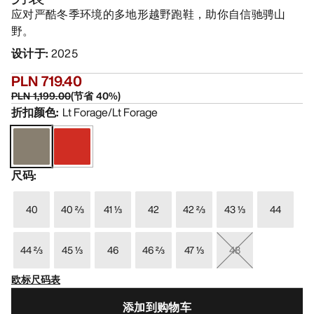
应对严酷冬季环境的多地形越野跑鞋，助你自信驰骋山
野。
设计于
:
2025
PLN 719.40
PLN 1,199.00
(
节省
40
%)
折扣颜色
:
Lt Forage/Lt Forage
尺码
:
40
40 ⅔
41 ⅓
42
42 ⅔
43 ⅓
44
44 ⅔
45 ⅓
46
46 ⅔
47 ⅓
48
欧标尺码表
添加到购物车