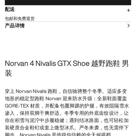
配送
包邮和免费退货
产品详情
Norvan 4 Nivalis GTX Shoe 越野跑鞋 男
装
穿上 Norvan Nivalis 跑鞋，自信驰骋整个冬季。适应多变
地形的稳定型跑鞋 Norvan 迎来防水升级：全新鞋面覆盖
GORE-TEX 材质，并配备包覆脚踝的护腿，有效阻隔雪水
渗入，保持双脚干爽舒适。冬季专用的外底齿纹设计，让
你在积雪与泥泞中步履稳健；遇到结冰路面，也可轻松加
装硬质合金鞋钉或套上微型冰爪。严冬来袭，也无需停下
脚步，Norvan Nivalis 是值得你信赖的全天候搭档。