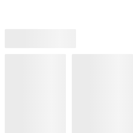
畅销产品
Kragg Shoe 男装
Norvan LD 4鞋 男
适合快速接近时穿着的套穿式鞋履
适应各类环境的长
PLN 749.00
PLN 799.00
PLN 262.15
-
PLN 374.50
PLN 399.50
-
PL
帮助中心