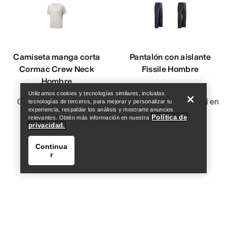
Camiseta manga corta
Pantalón con aislante
Help
Cormac Crew Neck
Fissile Hombre
Hombre
Pantalón abrigado e
Utilizamos cookies y tecnologías similares, incluidas
Camiseta técnica para
impermeable para esquí en
tecnologías de terceros, para mejorar y personalizar tu
experiencia, respaldar los análisis y mostrarte anuncios
actividades intensas
estación
Política de
relevantes. Obtén más información en nuestra
privacidad.
749,00 SEK
7499,00 SEK
449,40 SEK
3749,50 SEK
Continua
r
Compare
Compare
Help