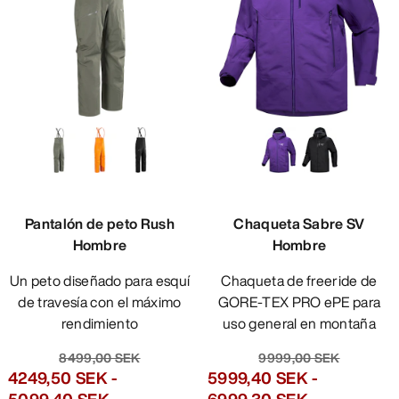
Pantalón de peto Rush
Chaqueta Sabre SV
Hombre
Hombre
Un peto diseñado para esquí
Chaqueta de freeride de
de travesía con el máximo
GORE-TEX PRO ePE para
rendimiento
uso general en montaña
8499,00 SEK
9999,00 SEK
4249,50 SEK
-
5999,40 SEK
-
5099,40 SEK
6999,30 SEK