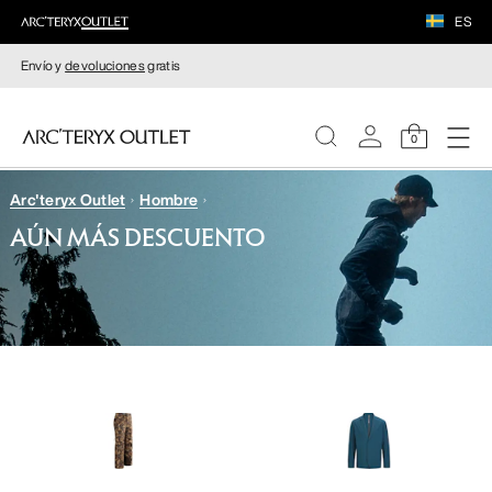
ES
Envío y
devoluciones
gratis
0
Arc'teryx Outlet
Hombre
MUJERE
AÚN MÁS DESCUENTO
HOMBRE