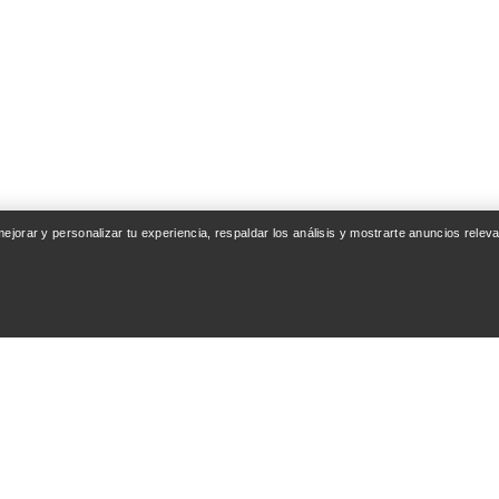
 mejorar y personalizar tu experiencia, respaldar los análisis y mostrarte anuncios rel
ENTA
LAVA Y REPARA
entrega
Cuidado del producto