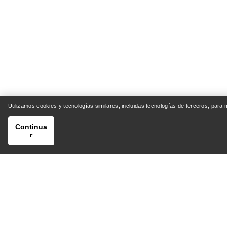
Utilizamos cookies y tecnologías similares, incluidas tecnologías de terceros, para
Continua
r
AYUDA
MI CU
Centro de Atención al Cliente
Envío y 