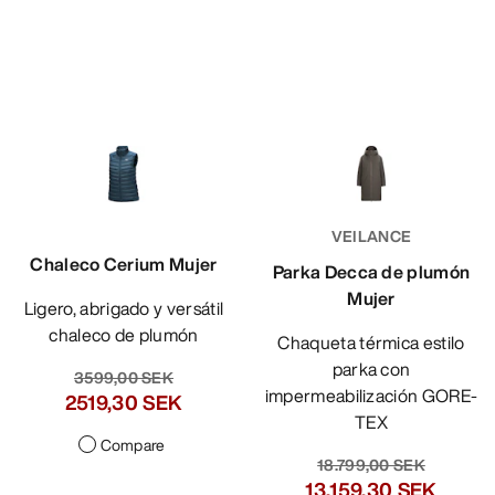
VEILANCE
Chaleco Cerium Mujer
Parka Decca de plumón
Mujer
Ligero, abrigado y versátil
chaleco de plumón
Chaqueta térmica estilo
parka con
3599,00 SEK
impermeabilización GORE-
2519,30 SEK
TEX
Compare
18.799,00 SEK
13.159,30 SEK