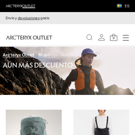
ES
Envío y
devoluciones
gratis
0
Arc'teryx Outlet
Mujer
MUJERE
AÚN MÁS DESCUENTO
HOMBRE