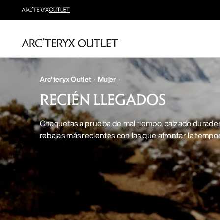
Arc'teryx Outlet
Mujer
RECIÉN LLEGADOS
Chaquetas a prueba de mal tiempo, calzado durader
rebajas más recientes con las que afrontar la tempo