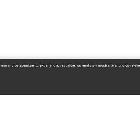
 mejorar y personalizar tu experiencia, respaldar los análisis y mostrarte anuncios rel
ENTA
LAVA Y REPARA
entrega
Cuidado del producto