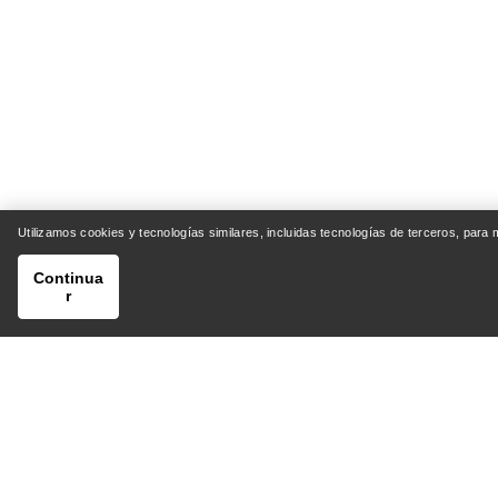
Utilizamos cookies y tecnologías similares, incluidas tecnologías de terceros, para
Continua
r
AYUDA
MI CU
Centro de Atención al Cliente
Envío y 