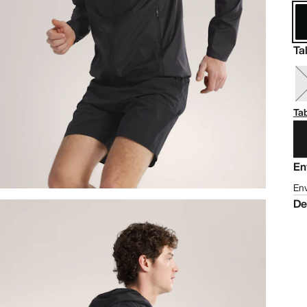
Ta
Tab
En
Env
De