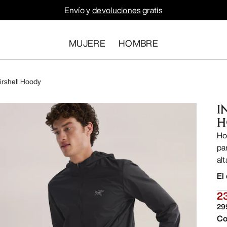
Envío y
devoluciones
gratis
MUJERE
HOMBRE
irshell Hoody
I
H
Ho
pa
alt
El
2
29
Co