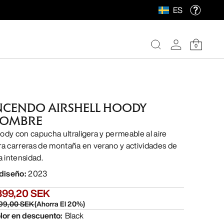
ES
0
NCENDO AIRSHELL HOODY
OMBRE
ody con capucha ultraligera y permeable al aire
ra carreras de montaña en verano y actividades de
a intensidad.
 diseño
:
2023
399,20 SEK
99,00 SEK
(
Ahorra El
20
%)
lor en descuento
:
Black