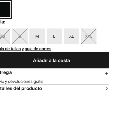
lla
:
XS
S
M
L
XL
XXL
la de tallas y guía de cortes
Añadir a la cesta
trega
ío y devoluciones gratis
talles del producto