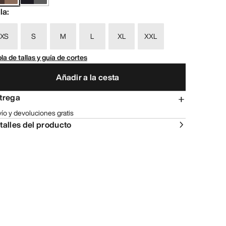
lla
:
XS
S
M
L
XL
XXL
la de tallas y guía de cortes
Añadir a la cesta
trega
ío y devoluciones gratis
talles del producto