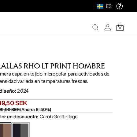
ES
0
ALLAS RHO LT PRINT HOMBRE
imera capa en tejido micropolar para actividades de
tensidad variada en temperaturas frescas.
 diseño
:
2024
49,50 SEK
99,00 SEK
(
Ahorra El
50
%)
lor en descuento
:
Carob Grottoflage