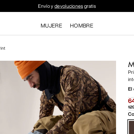
Envío y
devoluciones
gratis
MUJERE
HOMBRE
int
M
Pr
in
El
6
12
Co