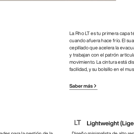
La Rho LT es tu primera capa t
cuando afuera hace frío. El sua
cepillado que acelera la evacu
y trabajan con el patrón articu
movimiento. La cintura está d
facilidad, y su bolsillo en el mu
Saber más
Lightweight (Lige
des para la gestión de la
Diseño minimalista de alto re