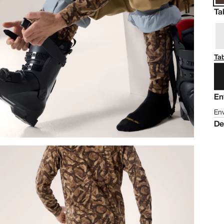
Ta
Tab
En
Env
De