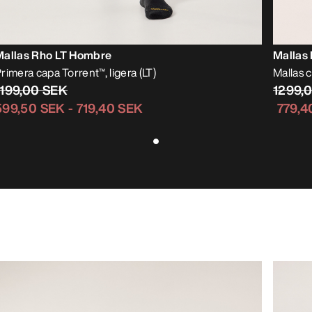
Mallas Rho LT Hombre
Mallas
rimera capa Torrent™, ligera (LT)
Mallas c
1199,00 SEK
1299,
599,50 SEK
-
719,40 SEK
779,4