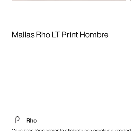
Mallas Rho LT Print Hombre
Rho
Capa base térmicamente eficiente con excelente propieda