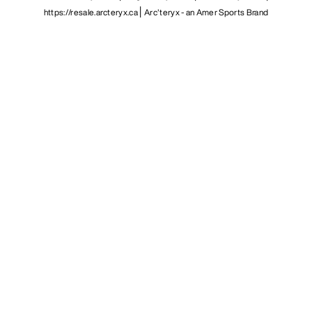
https://resale.arcteryx.ca
Arc'teryx - an Amer Sports Brand