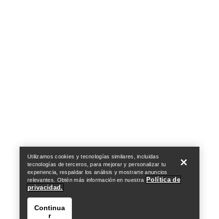
Help
Utilizamos cookies y tecnologías similares, incluidas
tecnologías de terceros, para mejorar y personalizar tu
experiencia, respaldar los análisis y mostrarte anuncios
Política de
relevantes. Obtén más información en nuestra
privacidad.
Continua
r