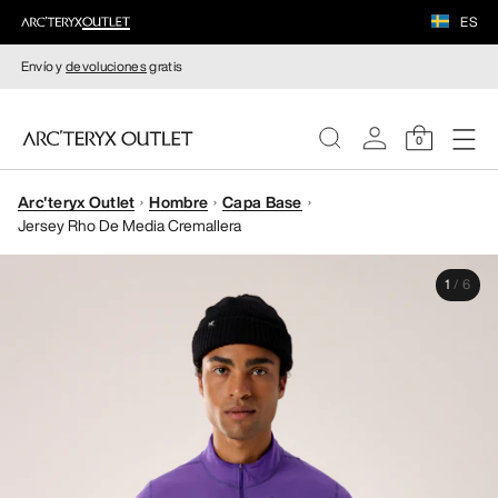
ES
Envío y
devoluciones
gratis
0
Arc'teryx Outlet
Hombre
Capa Base
MUJERE
Jersey Rho De Media Cremallera
HOMBRE
1
/
6