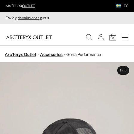
ES
Envío y
devoluciones
gratis
0
Arc'teryx Outlet
Accesorios
Gorra Performance
MUJERE
1
/
6
HOMBRE