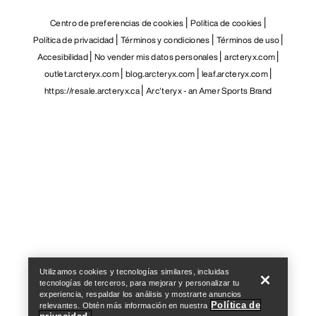
Centro de preferencias de cookies
Política de cookies
Política de privacidad
Términos y condiciones
Términos de uso
Accesibilidad
No vender mis datos personales
arcteryx.com
outlet.arcteryx.com
blog.arcteryx.com
leaf.arcteryx.com
https://resale.arcteryx.ca
Arc'teryx - an Amer Sports Brand
Help
Utilizamos cookies y tecnologías similares, incluidas
tecnologías de terceros, para mejorar y personalizar tu
experiencia, respaldar los análisis y mostrarte anuncios
Política de
relevantes. Obtén más información en nuestra