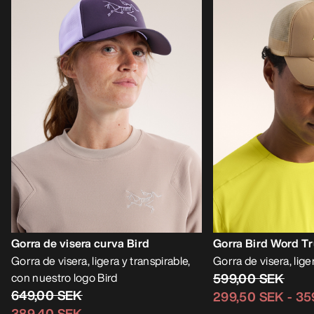
Gorra de visera curva Bird
Gorra Bird Word T
Gorra de visera, ligera y transpirable,
Gorra de visera, lige
con nuestro logo Bird
599,00 SEK
649,00 SEK
299,50 SEK
-
35
389,40 SEK