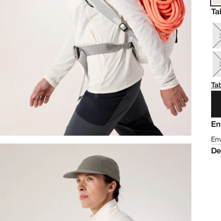
Ta
Tab
En
Env
De