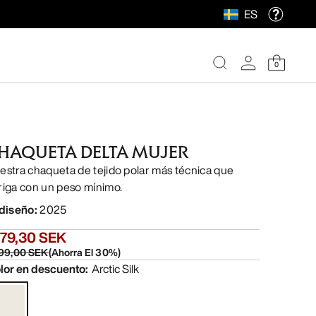
ES
0
HAQUETA DELTA MUJER
estra chaqueta de tejido polar más técnica que
riga con un peso mínimo.
 diseño
:
2025
679,30 SEK
99,00 SEK
(
Ahorra El
30
%)
lor en descuento
:
Arctic Silk