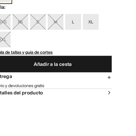
lla
:
XXS
XS
S
M
L
XL
XXL
la de tallas y guía de cortes
Añadir a la cesta
trega
ío y devoluciones gratis
talles del producto