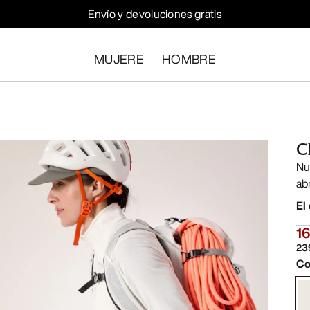
Envío y
devoluciones
gratis
MUJERE
HOMBRE
C
Nu
ab
El
1
23
Co