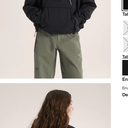
Ta
Tab
En
Env
De