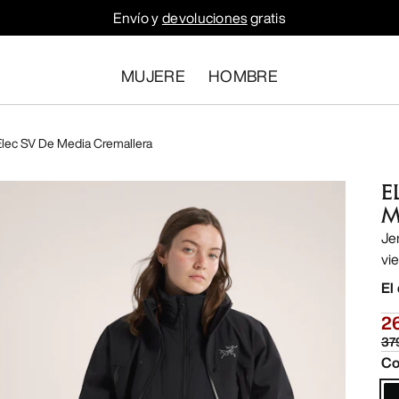
Envío y
devoluciones
gratis
MUJERE
HOMBRE
Elec SV De Media Cremallera
E
M
Je
vi
El
2
37
Co