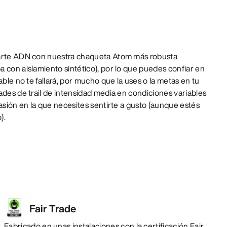
parte ADN con nuestra chaqueta Atom más robusta
 con aislamiento sintético), por lo que puedes confiar en
able no te fallará, por mucho que la uses o la metas en tu
ades de trail de intensidad media en condiciones variables
casión en la que necesites sentirte a gusto (aunque estés
).
Fair Trade
Fabricado en unas instalaciones con la certificación Fair