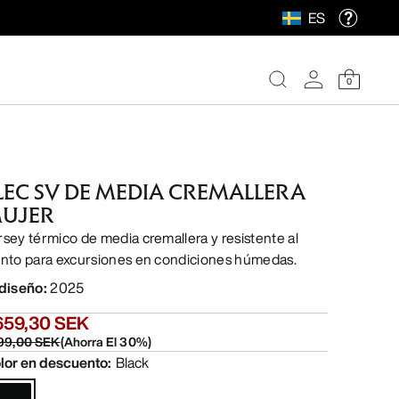
ES
0
LEC SV DE MEDIA CREMALLERA
UJER
rsey térmico de media cremallera y resistente al
ento para excursiones en condiciones húmedas.
 diseño
:
2025
659,30 SEK
99,00 SEK
(
Ahorra El
30
%)
lor en descuento
:
Black