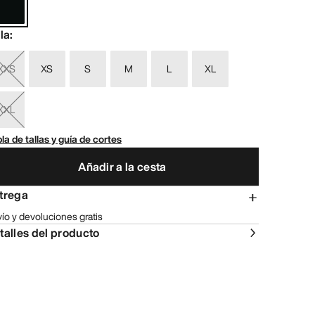
lla
:
XXS
XS
S
M
L
XL
XXL
la de tallas y guía de cortes
Añadir a la cesta
trega
ío y devoluciones gratis
talles del producto