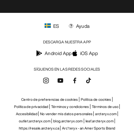
ES
Ayuda
DESCARGA NUESTRA APP
Android App
iOS App
SÍGUENOS EN LAS REDES SOCIALES
Centro de preferencias de cookies
Política de cookies
Política de privacidad
Términos y condiciones
Términos de uso
Accesibilidad
No vender mis datos personales
arcteryx.com
outlet.arcteryx.com
blog.arcteryx.com
leaf.arcteryx.com
https://resale.arcteryx.ca
Arc'teryx - an Amer Sports Brand