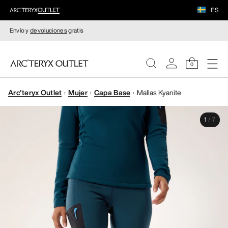
ES
Envío y
devoluciones
gratis
0
Arc'teryx Outlet
Mujer
Capa Base
Mallas Kyanite
MUJERE
1
/
7
HOMBRE