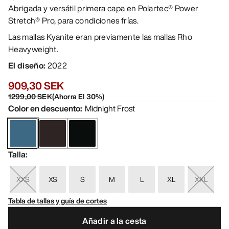
Abrigada y versátil primera capa en Polartec® Power
Stretch® Pro, para condiciones frías.
Las mallas Kyanite eran previamente las mallas Rho
Heavyweight.
El diseño
:
2022
909,30 SEK
1299,00 SEK
(
Ahorra El
30
%)
Color en descuento
:
Midnight Frost
Talla
:
XXS
XS
S
M
L
XL
XXL
Tabla de tallas y guía de cortes
Añadir a la cesta