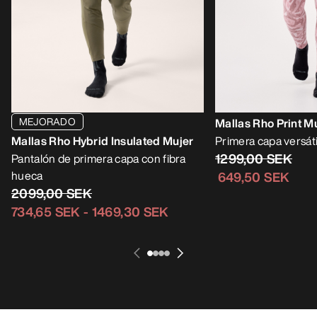
MEJORADO
Mallas Rho Print M
Mallas Rho Hybrid Insulated Mujer
Primera capa versátil
1299,00 SEK
Pantalón de primera capa con fibra
hueca
649,50 SEK
2099,00 SEK
734,65 SEK
-
1469,30 SEK