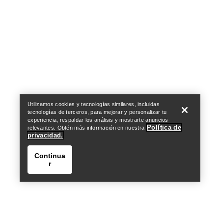
Help
Utilizamos cookies y tecnologías similares, incluidas
tecnologías de terceros, para mejorar y personalizar tu
experiencia, respaldar los análisis y mostrarte anuncios
Política de
relevantes. Obtén más información en nuestra
privacidad.
Continua
r