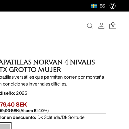
ES
0
APATILLAS NORVAN 4 NIVALIS
TX GROTTO MUJER
patillas versátiles que permiten correr por montaña
n condiciones invernales difíciles.
 diseño
:
2025
679,40 SEK
99,00 SEK
(
Ahorra El
40
%)
lor en descuento
:
Dk Solitude/Dk Solitude