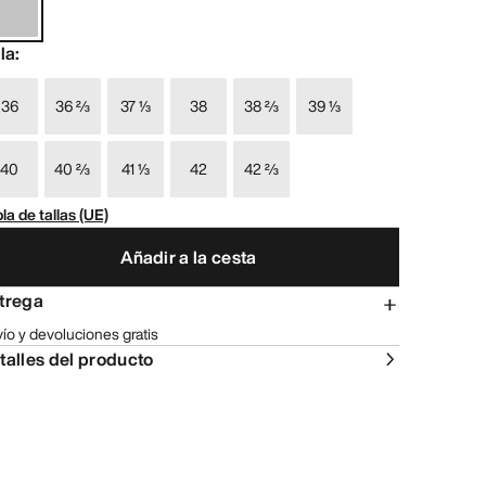
lla
:
36
36 ⅔
37 ⅓
38
38 ⅔
39 ⅓
40
40 ⅔
41 ⅓
42
42 ⅔
la de tallas (UE)
Añadir a la cesta
trega
ío y devoluciones gratis
talles del producto