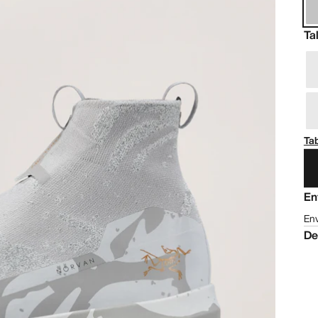
Ta
Tab
En
Env
De