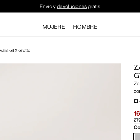
Envío y
devoluciones
gratis
MUJERE
HOMBRE
ivalis GTX Grotto
Z
G
Za
co
El
1
27
Co