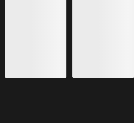
Kragg Shoe Hombre
Zapatilla Norvan 
Zapatilla sin cordones, para
Zapatilla para corre
aproximaciones rápidas
1999,00 SEK