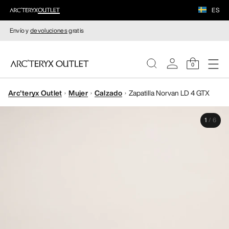
ES
Envío y
devoluciones
gratis
0
Arc'teryx Outlet
Mujer
Calzado
Zapatilla Norvan LD 4 GTX
MUJERE
1
/
6
HOMBRE