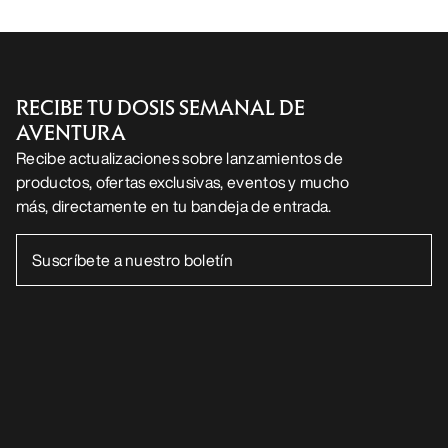
DESCARGA NUESTRA APP
Android App
iOS App
SÍGUENOS EN LAS REDES SOCIALES
Centro de preferencias de cookies
Política de cookies
Política de privacidad
Términos y condiciones
Términos de uso
Accesibilidad
No vender mis datos personales
arcteryx.com
outlet.arcteryx.com
blog.arcteryx.com
leaf.arcteryx.com
https://resale.arcteryx.ca
Arc'teryx - an Amer Sports Brand