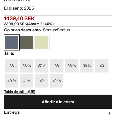
El diseño
:
2025
1439,40 SEK
2399,00 SEK
(
Ahorra El
40
%)
Color en descuento
:
Stratus/Stratus
Talla
:
36
36 ⅔
37 ⅓
38
38 ⅔
39 ⅓
40
40 ⅔
41 ⅓
42
42 ⅔
Tabla de tallas (UE)
Añadir a la cesta
Entrega