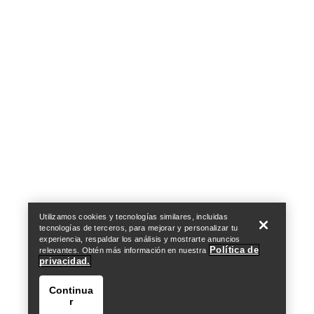
Help
Utilizamos cookies y tecnologías similares, incluidas
tecnologías de terceros, para mejorar y personalizar tu
experiencia, respaldar los análisis y mostrarte anuncios
Política de
relevantes. Obtén más información en nuestra
privacidad.
Continua
r