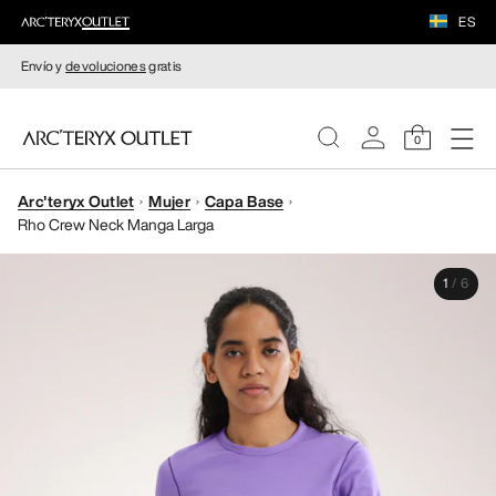
ES
Envío y
devoluciones
gratis
0
Arc'teryx Outlet
Mujer
Capa Base
MUJERE
Rho Crew Neck Manga Larga
HOMBRE
1
/
6