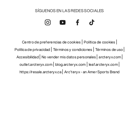
SÍGUENOS EN LAS REDES SOCIALES
Centro de preferencias de cookies
Política de cookies
Política de privacidad
Términos y condiciones
Términos de uso
Accesibilidad
No vender mis datos personales
arcteryx.com
outlet.arcteryx.com
blog.arcteryx.com
leaf.arcteryx.com
https://resale.arcteryx.ca
Arc'teryx - an Amer Sports Brand