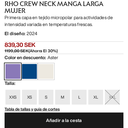
RHO CREW NECK MANGA LARGA
MUJER
Primera capa en tejido micropolar para actividades de
intensidad variada en temperaturas frescas.
El diseño
:
2024
839,30 SEK
1199,00 SEK
(
Ahorra El
30
%)
Color en descuento
:
Aster
Talla
:
XXS
XS
S
M
L
XL
XXL
Tabla de tallas y guía de cortes
Añadir a la cesta