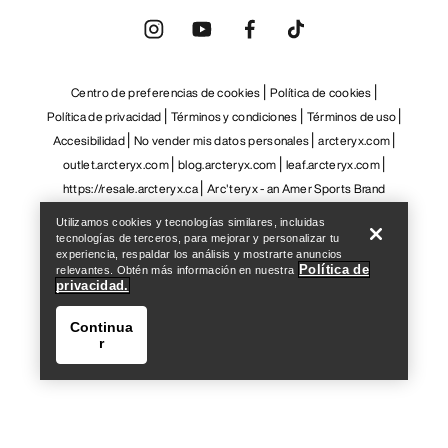
Centro de preferencias de cookies
Política de cookies
Política de privacidad
Términos y condiciones
Términos de uso
Accesibilidad
No vender mis datos personales
arcteryx.com
outlet.arcteryx.com
blog.arcteryx.com
leaf.arcteryx.com
Help
https://resale.arcteryx.ca
Arc'teryx - an Amer Sports Brand
Utilizamos cookies y tecnologías similares, incluidas
tecnologías de terceros, para mejorar y personalizar tu
experiencia, respaldar los análisis y mostrarte anuncios
Política de
relevantes. Obtén más información en nuestra
privacidad.
Continua
r