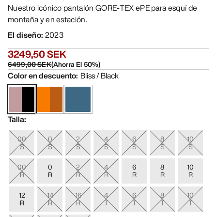
Nuestro icónico pantalón GORE-TEX ePE para esquí de
montaña y en estación.
El diseño
:
2023
3249,50 SEK
6499,00 SEK
(
Ahorra El
50
%)
Color en descuento
:
Bliss / Black
Talla
:
00
0
2
4
6
8
10
S
S
S
S
S
S
S
00
0
2
4
6
8
10
R
R
R
R
R
R
R
12
14
16
4
6
8
10
R
R
R
T
T
T
T