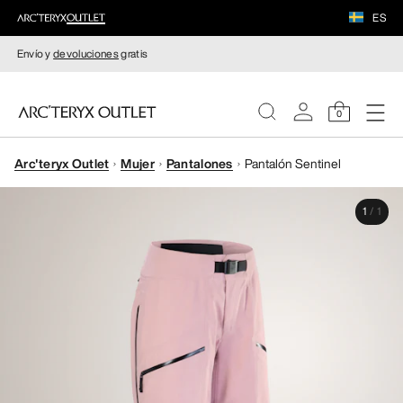
ES
Envío y
devoluciones
gratis
0
Arc'teryx Outlet
Mujer
Pantalones
Pantalón Sentinel
MUJERE
1
/
1
HOMBRE