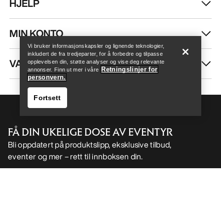
HJELP
Help
MIN KONTO
Vi bruker informasjonskapsler og lignende teknologier,
inkludert de fra tredjeparter, for å forbedre og tilpasse
VASK OG REPARASJON
opplevelsen din, støtte analyser og vise deg relevante
Retningslinjer for
annonser. Finn ut mer i våre
personvern.
Fortsett
FÅ DIN UKELIGE DOSE AV EVENTYR
Bli oppdatert på produktslipp, eksklusive tilbud,
eventer og mer – rett til innboksen din.
Help