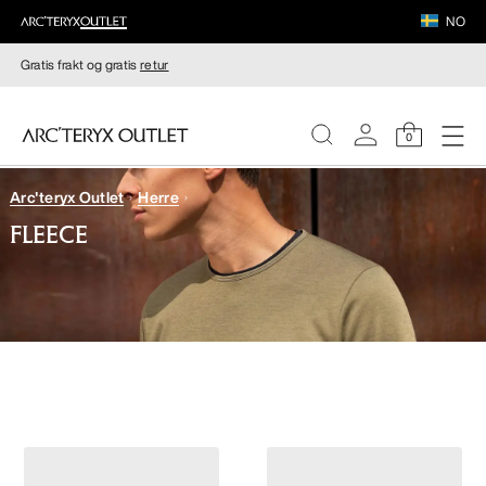
NO
Gratis frakt og gratis
retur
0
Arc'teryx Outlet
Herre
DAMER
FLEECE
HERRER