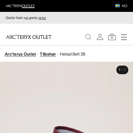
NO
Gratis frakt og gratis
retur
0
Arc'teryx Outlet
Tilbehør
Heliad Belt 38
DAMER
1
/
3
HERRER