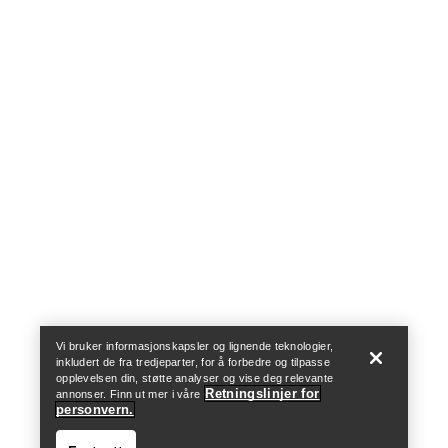
Help
Vi bruker informasjonskapsler og lignende teknologier,
inkludert de fra tredjeparter, for å forbedre og tilpasse
opplevelsen din, støtte analyser og vise deg relevante
Retningslinjer for
annonser. Finn ut mer i våre
personvern.