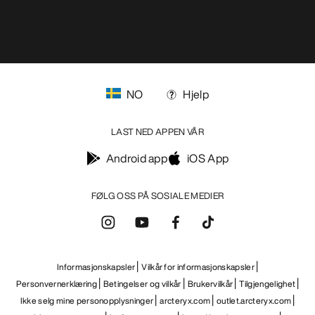
NO
Hjelp
LAST NED APPEN VÅR
Android app
iOS App
FØLG OSS PÅ SOSIALE MEDIER
Informasjonskapsler
Vilkår for informasjonskapsler
Personvernerklæring
Betingelser og vilkår
Brukervilkår
Tilgjengelighet
Ikke selg mine personopplysninger
arcteryx.com
outlet.arcteryx.com