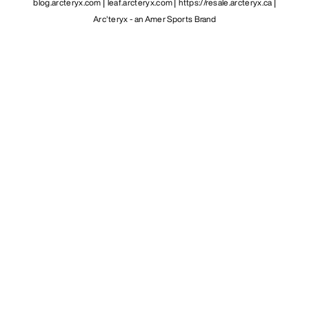
blog.arcteryx.com
leaf.arcteryx.com
https://resale.arcteryx.ca
Arc'teryx - an Amer Sports Brand