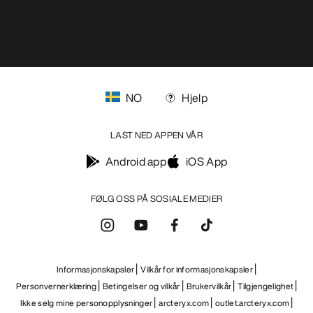
Android app
iOS App
FØLG OSS PÅ SOSIALE MEDIER
Informasjonskapsler
Vilkår for informasjonskapsler
Personvernerklæring
Betingelser og vilkår
Brukervilkår
Tilgjengelighet
Ikke selg mine personopplysninger
arcteryx.com
outlet.arcteryx.com
blog.arcteryx.com
leaf.arcteryx.com
https://resale.arcteryx.ca
Arc'teryx - an Amer Sports Brand