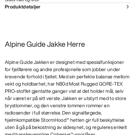
Produktdetaljer
Alpine Guide Jakke Herre
Alpine Guide Jakken er designet med spesialfunksjoner
for fjellførere og andre profesjonelle som jobber under
krevende forhold i fjellet. Med sin perfekte balanse mellom
vekt og holdbarhet, har N80d Most Rugged GORE-TEX
PRO-stoffet gjentatte ganger vist at det holder mål, selv
når været er på sitt verste. Jakken er utstyrt med to store
brystlommer, og den venstre lommen rommer en
radiosender i full størrelse. Den signalfargede,
hjelmkompatible StormHood™ hetten gir full beskyttelse
uten å gå på bekostning av sidesynet, og reguleres enkelt
med hanskevennlige Cohesive™-snorlåser.