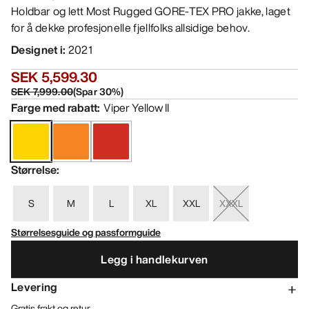
Holdbar og lett Most Rugged GORE-TEX PRO jakke, laget
for å dekke profesjonelle fjellfolks allsidige behov.
Designet i
:
2021
SEK 5,599.30
SEK 7,999.00
(
Spar
30
%)
Farge med rabatt
:
Viper Yellow II
Størrelse
:
S
M
L
XL
XXL
XXXL
Størrelsesguide og passformguide
Legg i handlekurven
Levering
Gratis frakt og retur