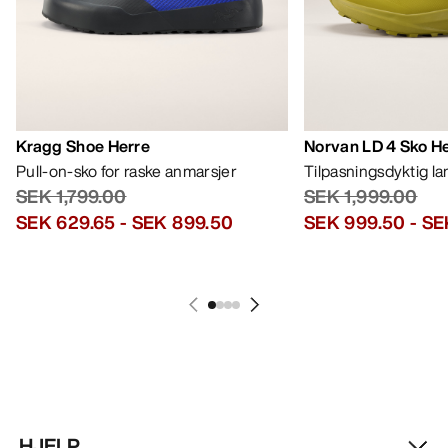
HJELP
MIN KONTO
VASK OG REPARASJON