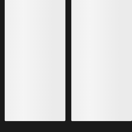
Rush jakke Herre
Alpha jakke Herre
En slitesterk jakke til frikjøring
Lett og slitesterk skal
SEK 9,599.00
alpinklatring
SEK 3,359.65
-
SEK 5,759.40
SEK 8,399.00
SEK 5,879.30
Bestselgere