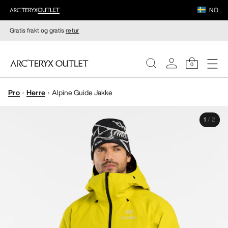
NO
Gratis frakt og gratis
retur
0
Pro
Herre
Alpine Guide Jakke
DAMER
1
/
2
HERRER