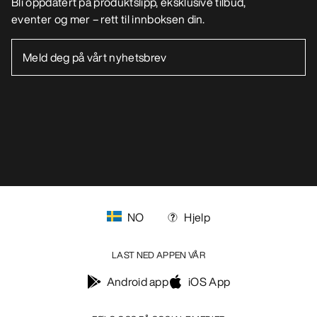
Bli oppdatert på produktslipp, eksklusive tilbud,
eventer og mer – rett til innboksen din.
NO
Hjelp
LAST NED APPEN VÅR
Android app
iOS App