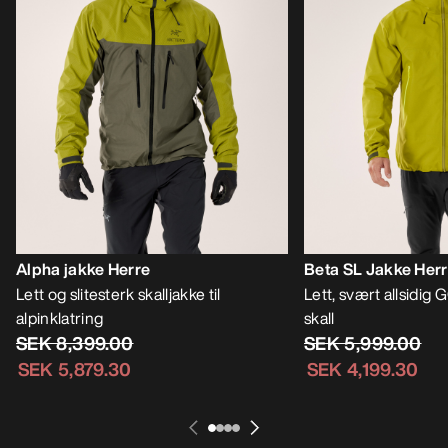
Alpha jakke Herre
Beta SL Jakke Her
Lett og slitesterk skalljakke til
Lett, svært allsidi
alpinklatring
skall
SEK 8,399.00
SEK 5,999.00
SEK 5,879.30
SEK 4,199.30