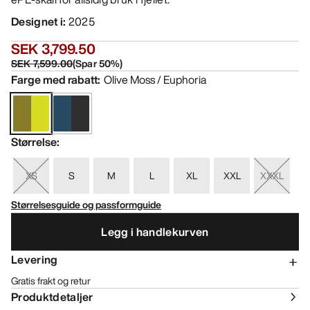
Designet i
:
2025
SEK 3,799.50
SEK 7,599.00
(
Spar
50
%)
Farge med rabatt
:
Olive Moss / Euphoria
Størrelse
:
XS
S
M
L
XL
XXL
XXXL
Størrelsesguide og passformguide
Legg i handlekurven
Levering
Gratis frakt og retur
Produktdetaljer