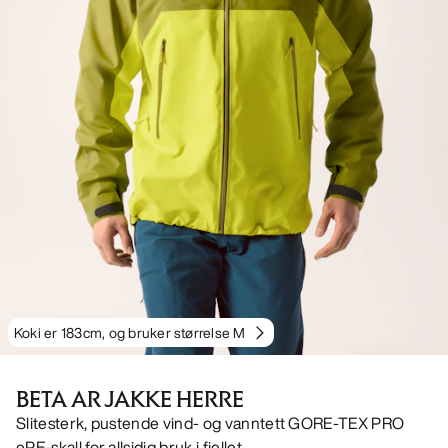
Koki er 183cm, og bruker størrelse M
BETA AR JAKKE HERRE
Slitesterk, pustende vind- og vanntett GORE-TEX PRO
ePE-skall for allsidig bruk i fjellet.