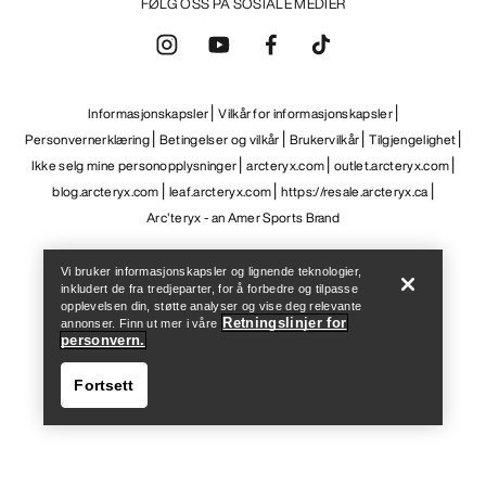
FØLG OSS PÅ SOSIALE MEDIER
Informasjonskapsler
Vilkår for informasjonskapsler
Personvernerklæring
Betingelser og vilkår
Brukervilkår
Tilgjengelighet
Ikke selg mine personopplysninger
arcteryx.com
outlet.arcteryx.com
blog.arcteryx.com
leaf.arcteryx.com
https://resale.arcteryx.ca
Help
Arc'teryx - an Amer Sports Brand
Vi bruker informasjonskapsler og lignende teknologier,
inkludert de fra tredjeparter, for å forbedre og tilpasse
opplevelsen din, støtte analyser og vise deg relevante
Retningslinjer for
annonser. Finn ut mer i våre
personvern.
Fortsett