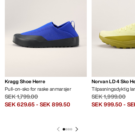
Kragg Shoe Herre
Norvan LD 4 Sko H
Pull-on-sko for raske anmarsjer
Tilpasningsdyktig l
SEK 1,799.00
SEK 1,999.00
SEK 629.65
-
SEK 899.50
SEK 999.50
-
SE