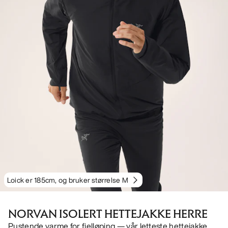
Loick er 185cm, og bruker størrelse M
NORVAN ISOLERT HETTEJAKKE HERRE
Pustende varme for fjelløping — vår letteste hettejakke