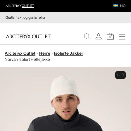
NO
Gratis frakt og gratis
retur
0
Arc'teryx Outlet
Herre
Isolerte Jakker
DAMER
Norvan Isolert Hettejakke
HERRER
1
/
9