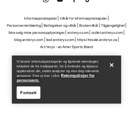
Informasjonskapsler
Vilkår for informasjonskapsler
Personvernerklæring
Betingelser og vilkår
Brukervilkår
Tilgjengelighet
Ikke selg mine personopplysninger
arcteryx.com
outlet.arcteryx.com
blog.arcteryx.com
leaf.arcteryx.com
https://resale.arcteryx.ca
Help
Arc'teryx - an Amer Sports Brand
Vi bruker informasjonskapsler og lignende teknologier,
inkludert de fra tredjeparter, for å forbedre og tilpasse
opplevelsen din, støtte analyser og vise deg relevante
Retningslinjer for
annonser. Finn ut mer i våre
personvern.
Fortsett